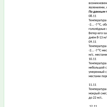
возникновен
явлениями, 
По данным Ф
08.11
Температура в
-2... -7 °С,
гололёдные 
Ветер юго-за
днём 8-13 м/
09.11
Температура 
-2... -7 °С 
м/с. местами
10.11
Температура в
небольшой с
умеренный сн
местами пор
11.11
Температура в
мокрый снег,
до 22 м/с.
12.11