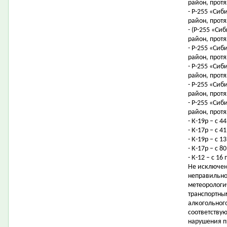
район, протя
- Р-255 «Сиб
район, протя
- (Р-255 «Си
район, протя
- Р-255 «Сиб
район, протя
- Р-255 «Сиб
район, протя
- Р-255 «Сиб
район, протя
- Р-255 «Сиб
район, протя
- К-19р – с 4
- К-17р – с 
- К-19р – с 
- К-17р – с 
- К-12 – с 1
Не исключен
неправильно
метеорологи
транспортны
алкогольног
соответству
нарушения п