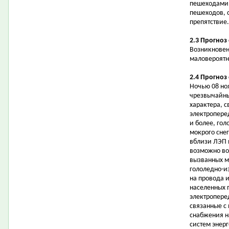
пешеходами
пешеходов, 
препятствие.
2.3 Прогноз
Возникновен
маловероятн
2.4 Прогноз
Ночью 08 но
чрезвычайны
характера, 
электропере
и более, го
мокрого снег
вблизи ЛЭП 
возможно во
вызванных м
гололедно-и
на провода 
населенных 
электропере
связанные с
снабжения н
систем энер