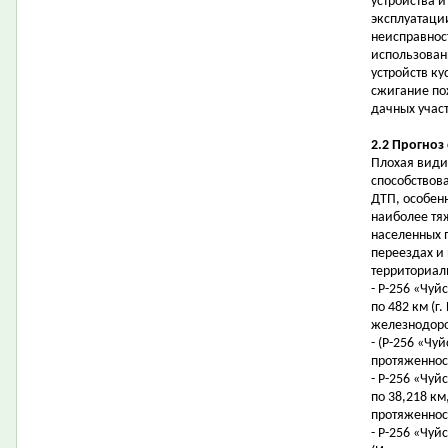
устройства 
эксплуатаци
неисправнос
использован
устройств ку
сжигание по
дачных участ
2.2 Прогноз
Плохая види
способствов
ДТП, особенн
наиболее тя
населенных 
переездах и
территориал
- Р-256 «Чуйс
по 482 км (г
железнодоро
- (Р-256 «Чуй
протяженност
- Р-256 «Чуйс
по 38,218 км,
протяженност
- Р-256 «Чуй