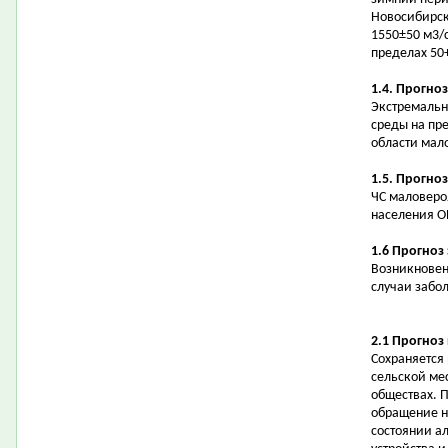
Новосибирск
1550±50 м3/с
пределах 50
1.4. Прогно
Экстремальн
среды на пр
области мал
1.5. Прогно
ЧС маловеро
населения О
1.6 Прогноз
Возникновен
случаи забо
2.1 Прогноз
Сохраняется
сельской ме
обществах. 
обращение на
состоянии а