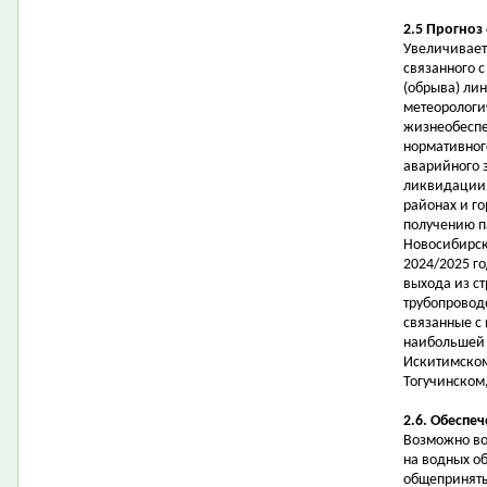
2.5 Прогноз
Увеличивает
связанного 
(обрыва) лин
метеорологи
жизнеобеспе
нормативног
аварийного 
ликвидации 
районах и го
получению п
Новосибирск
2024/2025 г
выхода из ст
трубопровод
связанные с
наибольшей 
Искитимском
Тогучинском
2.6. Обеспе
Возможно во
на водных о
общеприняты