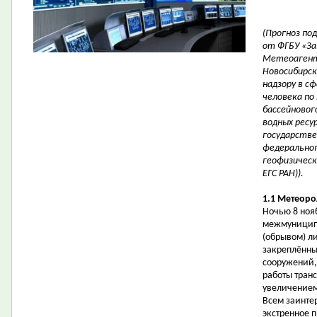
(Прогноз по
от ФГБУ «За
Метеоагент
Новосибирск
надзору в с
человека по
бассейновог
водных ресу
государстве
федеральног
геофизическ
ЕГС РАН)).
1.1 Метеоро
Ночью 8 ноя
межмуниципа
(обрывом) л
закреплённы
сооружений,
работы тран
увеличением
Всем заинте
экстренное 