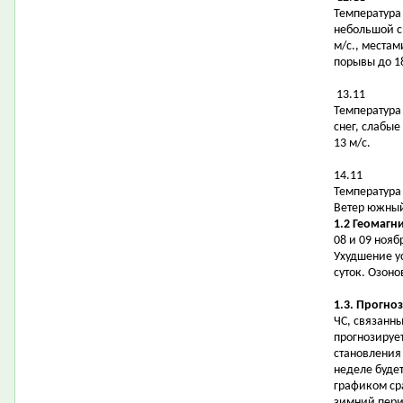
Температура в
небольшой с
м/с., местам
порывы до 18
13.11
Температура в
снег, слабые
13 м/с.
14.11
Температура в
Ветер южный,
1.2 Геомагн
08 и 09 ноя
Ухудшение у
суток. Озоно
1.3. Прогно
ЧС, связанн
прогнозируе
становления
неделе будет
графиком ср
зимний пери