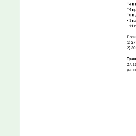
*4 в
*4 п
*0 в
- 1 
- 11
Поги
1) 2
2) 3
Трав
27.1
данн