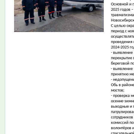
Основной и 
2025 годов 
травматизма
Новосибирск
С целью охр
период с ноя
осуществлят
проведения 
2024-2025 го
- выявление 
перекрытие 
береговой п
- выявление
принятию ме
- недопущен
Обь в район
мостов;
- проверка 
осенне-зимни
выходные и 
патрулирова
сотрудников
комиссий по
волонтёров 
спасательно