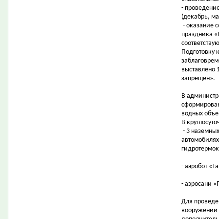
- проведени
(декабрь, ма
- оказание 
праздника «
соответствую
Подготовку 
заблаговрем
выставлено 
запрещен».
В администр
сформирован
водных объе
В круглосут
- 3 наземны
автомобилях
гидротермо
- аэробот «Т
- аэросани «
Для проведе
вооружении 