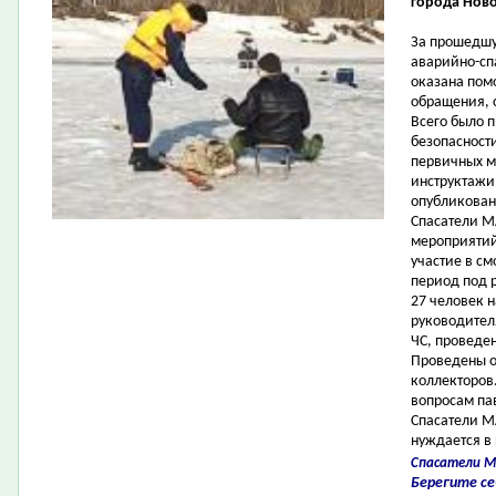
города Ново
За прошедш
аварийно-сп
оказана пом
обращения, 
Всего было 
безопасност
первичных м
инструктажи
опубликовано
Спасатели М
мероприятий
участие в см
период под 
27 человек 
руководител
ЧС, проведе
Проведены о
коллекторов.
вопросам пав
Спасатели МА
нуждается в
Спасатели М
Берегите себ