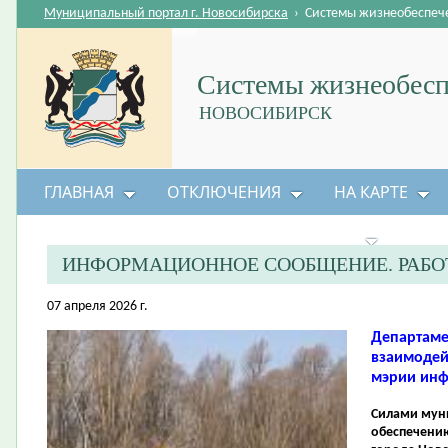
Муниципальный портал г. Новосибирска
›
Системы жизнеобеспеч
Системы жизнеобесп
НОВОСИБИРСК
ГЛАВНАЯ
ОТКЛЮЧЕНИЯ
НА КАРТЕ
БЕЗОПАСНОСТЬ ЖИЗНЕДЕЯТЕЛЬНОСТИ
ИНФОРМАЦИОННОЕ СООБЩЕНИЕ. РАБО
07 апреля 2026 г.
Департаме
взаимодей
мэрии инф
Силами муни
обеспечению