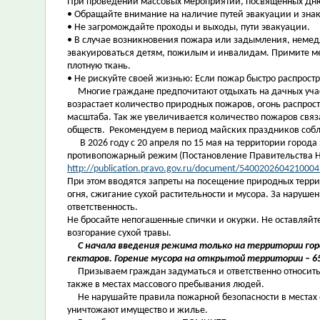
При проведении массовых мероприятий, посвященных Дн
• Обращайте внимание на наличие путей эвакуации и зна
• Не загромождайте проходы и выходы, пути эвакуации.
• В случае возникновения пожара или задымления, немед
эвакуироваться детям, пожилым и инвалидам. Примите ме
плотную ткань.
• Не рискуйте своей жизнью: Если пожар быстро распрост
Многие граждане предпочитают отдыхать на дачных участ
возрастает количество природных пожаров, огонь распрос
масштаба. Так же увеличивается количество пожаров связ
обществ. Рекомендуем в период майских праздников соб
В 2026 году с 20 апреля по 15 мая на территории города
противопожарный режим (Постановление Правительства Но
http://publication.pravo.gov.ru/document/5400202604210004
При этом вводятся запреты на посещение природных террит
огня, сжигание сухой растительности и мусора. За наруш
ответственность.
Не бросайте непогашенные спички и окурки. Не оставляйте
возгорание сухой травы.
С начала введения режима только на территории горо
гектаров. Горение мусора на открытой территории – 6
Призываем граждан задуматься и ответственно относитьс
также в местах массового пребывания людей.
Не нарушайте правила пожарной безопасности в местах 
уничтожают имущество и жилье.