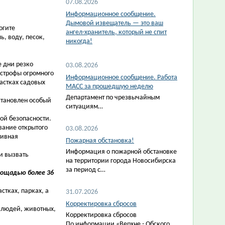
07.08.2026
Информационное сообщение.
Дымовой извещатель — это ваш
огите
ангел-хранитель, который не спит
, воду, песок,
никогда!
 дни резко
03.08.2026
астрофы огромного
Информационное сообщение. Работа
астках садовых
МАСС за прошедшую неделю
Департамент по чрезвычайным
становлен особый
ситуациям…
ой безопасности.
вание открытого
03.08.2026
тивная
Пожарная обстановка!
Информация о пожарной обстановке
и вызвать
на территории города Новосибирска
за период с…
лощадью более 36
тках, парках, а
31.07.2026
Корректировка сбросов
 людей, животных,
Корректировка сбросов
По информации «Верхне - Обского