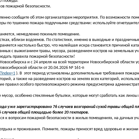
ю Победы:
ков пожарной безопасности.
ленно сообщите об этом организаторам мероприятия. По возможности пом
ры по тушению пожара подручными средствами: используйте огнетушитель
раняется, немедленно покиньте помещение.
ках, вблизи водоемов. По статистике, именно в выходные и праздничные
траняется настолько быстро, что малейшая искра становится причиной кат
анных с выжиганием травы, мусора, разведением костров на земельных уч
людать правила пожарной безопасности!
 Новосибирска и с 24 апреля на всей территории Новосибирской области у
восибирской области от 20.04.2026 № 161-п
?index=1
). В этот период установлены дополнительные требования пожарн
орий, а также на разведение костров на землях всех категорий, использо
ение правил особого противопожарного режима предусмотрена администра
 мусор, особенно стеклянные бутылки, которые могут сработать как линзы 
да уже зарегистрировано 76 случаев возгораний сухой травы общей п
5 случаев общей площадью более 20 гектаров.
я к вопросам пожарной безопасности в жилых помещениях, на дачных учас
отдыха и проживания. Помните, пожары приносят вред здоровью и жизни