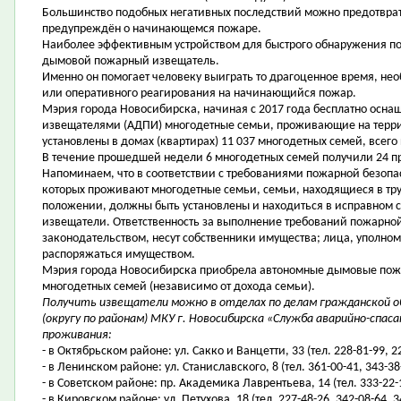
Большинство подобных негативных последствий можно предотврат
предупреждён о начинающемся пожаре.
Наиболее эффективным устройством для быстрого обнаружения п
дымовой пожарный извещатель.
Именно он помогает человеку выиграть то драгоценное время, не
или оперативного реагирования на начинающийся пожар.
Мэрия города Новосибирска, начиная с 2017 года бесплатно ос
извещателями (АДПИ) многодетные семьи, проживающие на террит
установлены в домах (квартирах) 11 037 многодетных семей, всего
В течение прошедшей недели 6 многодетных семей получили 24 п
Напоминаем, что в соответствии с требованиями пожарной безопас
которых проживают многодетные семьи, семьи, находящиеся в тр
положении, должны быть установлены и находиться в исправном
извещатели. Ответственность за выполнение требований пожарной
законодательством, несут собственники имущества; лица, уполно
распоряжаться имуществом.
Мэрия города Новосибирска приобрела автономные дымовые пожа
многодетных семей (независимо от дохода семьи).
Получить извещатели можно в отделах по делам гражданской о
(округу по районам) МКУ г. Новосибирска «Служба аварийно-спа
проживания:
- в Октябрьском районе: ул. Сакко и Ванцетти, 33 (тел. 228-81-99, 2
- в Ленинском районе: ул. Станиславского, 8 (тел. 361-00-41, 343-38
- в Советском районе: пр. Академика Лаврентьева, 14 (тел. 333-22-
- в Кировском районе: ул. Петухова, 18 (тел. 227-48-26, 342-08-64, 3