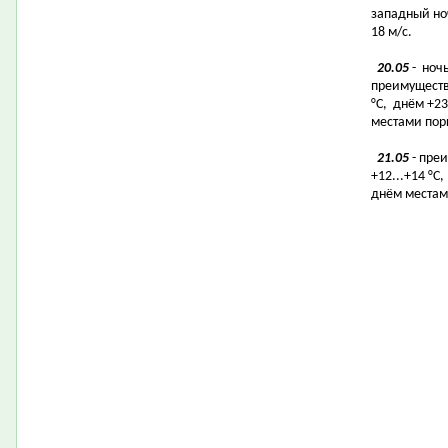
западный ноч
18 м/с.
20.05
- ноч
преимуществ
°C, днём +23
местами пор
21.05
- пре
+12...+14 °C
днём местам