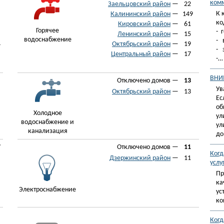
комм
Заельцовский район
—
22
К 
Калининский район
—
149
ко
Кировский район
—
61
Горячее
- 
Ленинский район
—
15
водоснабжение
- 
4
Октябрьский район
—
19
- 
Центральный район
—
17
-…
ВНИ
Отключено домов —
13
Ув
Октябрьский район
—
13
Ес
об
Холодное
ул
водоснабжение и
ул
канализация
до
7
Отключено домов —
11
Когд
Дзержинский район
—
11
услу
Пр
ка
Электроснабжение
ус
ко
Когд