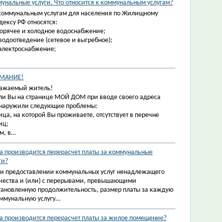
унальные услуги. Что относится к коммунальным услугам?
коммунальным услугам для населения по Жилищному
дексу РФ относятся:
горячее и холодное водоснабжение;
водоотведение (сетевое и выгребное);
электроснабжение;
МАНИЕ!
ажаемый житель!
ли Вы на странице МОЙ ДОМ при вводе своего адреса
наружили следующие проблемы:
ица, на которой Вы проживаете, отсутствует в перечне
иц;
м, в…
а производится перерасчет платы за коммунальные
ги?
и предоставлении коммунальных услуг ненадлежащего
чества и (или) с перерывами, превышающими
тановленную продолжительность, размер платы за каждую
ммунальную услугу…
а производится перерасчет платы за жилое помещение?