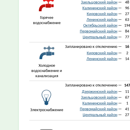
Заельцовский район
—
48
Калининский район
—
96
Кировский район
—
27
Горячее
Ленинский район
—
63
водоснабжение
Октябрьский район
—
19
Первомайский район
—
84
Центральный район
—
77
Запланировано к отключению —
16
Кировский район
—
2
Ленинский район
—
14
Холодное
водоснабжение и
канализация
Запланировано к отключению —
14
Дзержинский район
—
11
Заельцовский район
—
67
Калининский район
—
1
Первомайский район
—
41
Электроснабжение
Центральный район
—
27