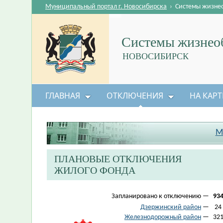
Муниципальный портал г. Новосибирска
›
Системы жизне
Системы жизнеоб
НОВОСИБИРСК
ГЛАВНАЯ
ОТКЛЮЧЕНИЯ
НА КАРТ
М
ПЛАНОВЫЕ ОТКЛЮЧЕНИЯ
ЖИЛОГО ФОНДА
Запланировано к отключению —
93
Дзержинский район
—
24
Железнодорожный район
—
32