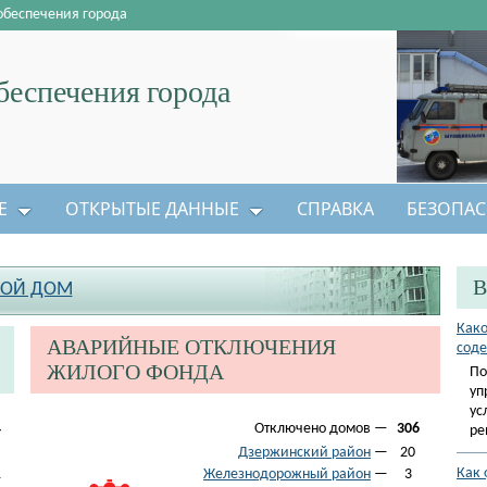
обеспечения города
еспечения города
Е
ОТКРЫТЫЕ ДАННЫЕ
СПРАВКА
БЕЗОПАС
В
ОЙ ДОМ
Како
АВАРИЙНЫЕ ОТКЛЮЧЕНИЯ
соде
ЖИЛОГО ФОНДА
По
уп
ус
4
Отключено домов —
306
ре
Дзержинский район
—
20
Как 
1
Железнодорожный район
—
3