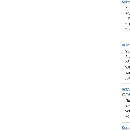
комм
К 
ко
- 
- 
- 
-…
ВНИ
Ув
Ес
об
ул
ул
до
Когд
услу
Пр
ка
ус
ко
Когд