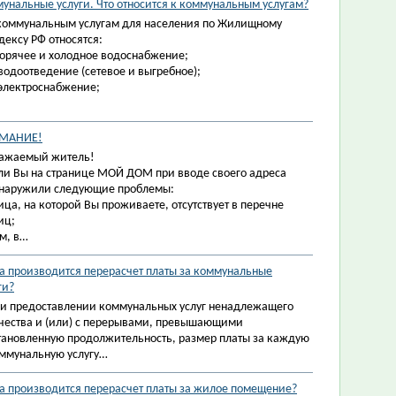
унальные услуги. Что относится к коммунальным услугам?
коммунальным услугам для населения по Жилищному
дексу РФ относятся:
горячее и холодное водоснабжение;
водоотведение (сетевое и выгребное);
электроснабжение;
МАНИЕ!
ажаемый житель!
ли Вы на странице МОЙ ДОМ при вводе своего адреса
наружили следующие проблемы:
ица, на которой Вы проживаете, отсутствует в перечне
иц;
м, в…
а производится перерасчет платы за коммунальные
ги?
и предоставлении коммунальных услуг ненадлежащего
чества и (или) с перерывами, превышающими
тановленную продолжительность, размер платы за каждую
ммунальную услугу…
а производится перерасчет платы за жилое помещение?