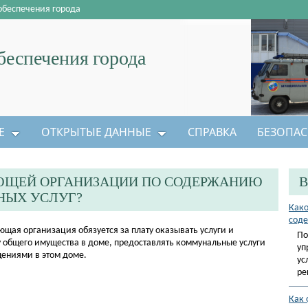
обеспечения города
еспечения города
Е
ОТКРЫТЫЕ ДАННЫЕ
СПРАВКА
БЕЗОПАС
ЮЩЕЙ ОРГАНИЗАЦИИ ПО СОДЕРЖАНИЮ
В
НЫХ УСЛУГ?
Како
соде
щая организация обязуется за плату оказывать услуги и
По
общего имущества в доме, предоставлять коммунальные услуги
уп
ениями в этом доме.
ус
ре
Как 