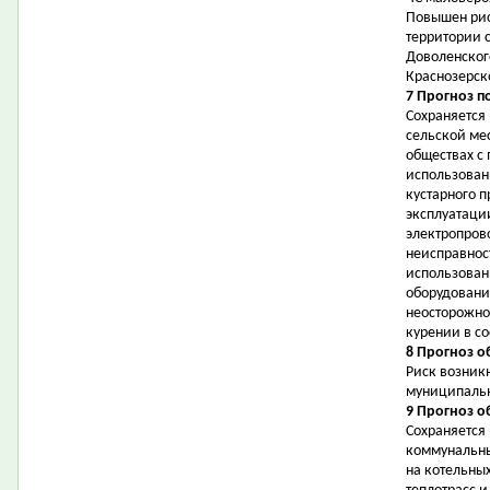
Повышен рис
территории 
Доволенског
Краснозерск
7 Прогноз п
Сохраняется
сельской мес
обществах с
использован
кустарного 
эксплуатаци
электропров
неисправнос
использован
оборудовани
неосторожно
курении в с
8 Прогноз о
Риск возник
муниципальн
9 Прогноз о
Сохраняется
коммунальны
на котельных