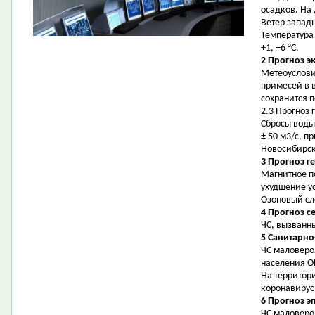
осадков. На
Ветер западн
Температура 
+1, +6 °С.
2 Прогноз э
Метеоуслови
примесей в 
сохранится 
2.3 Прогноз
Сбросы воды
± 50 м3/с, п
Новосибирск
3 Прогноз г
Магнитное п
ухудшение у
Озоновый сл
4 Прогноз с
ЧС, вызванн
5 Санитарно
ЧС маловеро
населения О
На территор
коронавирус
6 Прогноз э
ЧС маловеро