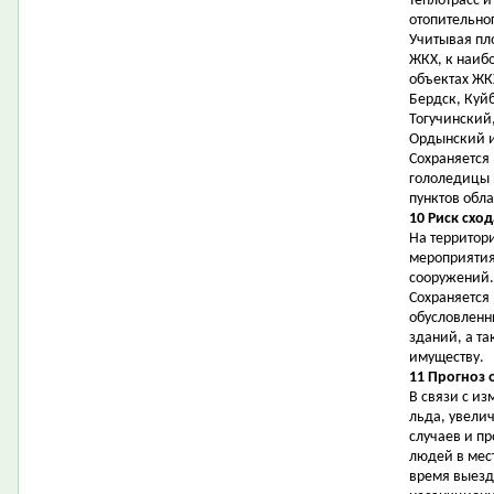
теплотрасс 
отопительно
Учитывая пл
ЖКХ, к наиб
объектах ЖК
Бердск, Куй
Тогучинский
Ордынский и
Сохраняется
гололедицы 
пунктов обла
10 Риск схо
На территор
мероприятия
сооружений.
Сохраняется
обусловленн
зданий, а т
имуществу.
11 Прогноз 
В связи с и
льда, увели
случаев и п
людей в мес
время выезд