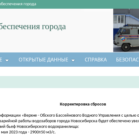
обеспечения города
еспечения города
Е
ОТКРЫТЫЕ ДАННЫЕ
СПРАВКА
БЕЗОПАС
Корректировка
сбросов
нформации «Верхне - Обского Бассейнового Водного Управления с целью 
варийной работы водозаборов города Новосибирска будет обеспечено уве
ий бьеф Новосибирского водохранилища:
6 мая 2023 года - 2900±50 м3/с.