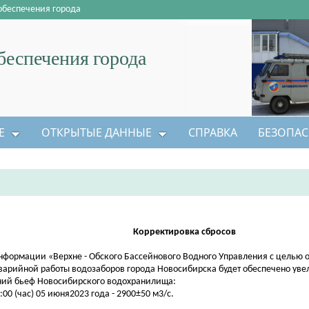
обеспечения города
еспечения города
Е
ОТКРЫТЫЕ ДАННЫЕ
СПРАВКА
БЕЗОПАС
Корректировка
сбросов
нформации «Верхне - Обского Бассейнового Водного Управления с целью 
варийной работы водозаборов города Новосибирска будет обеспечено уве
ий бьеф Новосибирского водохранилища:
7:00 (час) 05 июня2023 года - 2900±50 м3/с.