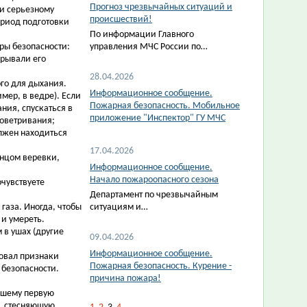
Прогноз чрезвычайных ситуаций и
ти серьезному
происшествий!
ериод подготовки
По информации Главного
ры безопасности:
управления МЧС России по…
крывали его
28.04.2026
ого для дыхания.
Информационное сообщение.
мер, в ведре). Если
Пожарная безопасность. Мобильное
ния, спускаться в
приложение "Инспектор" ГУ МЧС
роветривания;
олжен находиться
17.04.2026
онцом веревки,
Информационное сообщение.
Начало пожароопасного сезона
очувствуете
Департамент по чрезвычайным
газа. Иногда, чтобы
ситуациям и…
 и умереть.
 в ушах (другие
09.04.2026
Информационное сообщение.
вовал признаки
Пожарная безопасность. Курение -
 безопасности.
причина пожара!
вшему первую
у, стесняющую