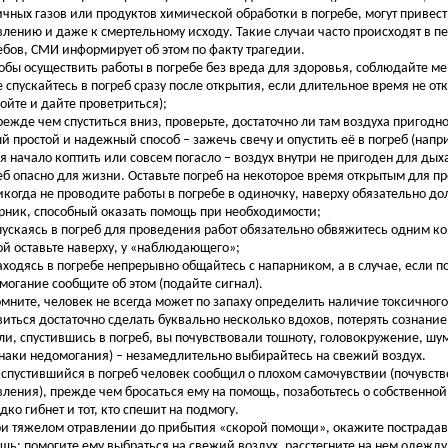
ичных газов или продуктов химической обработки в погребе, могут привес
влению и даже к смертельному исходу. Такие случаи часто происходят в п
ебов, СМИ информирует об этом по факту трагедии.
ы осуществить работы в погребе без вреда для здоровья, соблюдайте ме
 спускайтесь в погреб сразу после открытия, если длительное время не от
ройте и дайте проветриться);
ежде чем спуститься вниз, проверьте, достаточно ли там воздуха пригодн
й простой и надежный способ – зажечь свечу и опустить её в погреб (напри
я начало коптить или совсем погасло – воздух внутри не пригоден для дыха
еб опасно для жизни. Оставьте погреб на некоторое время открытым для п
когда не проводите работы в погребе в одиночку, наверху обязательно д
рник, способный оказать помощь при необходимости;
ускаясь в погреб для проведения работ обязательно обвяжитесь одним к
ой оставьте наверху, у «наблюдающего»;
ходясь в погребе непрерывно общайтесь с напарником, а в случае, если п
могание сообщите об этом (подайте сигнал).
ите, человек не всегда может по запаху определить наличие токсичного 
виться достаточно сделать буквально несколько вдохов, потерять сознание
, спустившись в погреб, вы почувствовали тошноту, головокружение, шум
наки недомогания) – незамедлительно выбирайтесь на свежий воздух.
 спустившийся в погреб человек сообщил о плохом самочувствии (почувст
вления), прежде чем бросаться ему на помощь, позаботьтесь о собственной
дко гибнет и тот, кто спешит на подмогу.
тяжелом отравлении до прибытия «скорой помощи», окажите пострада
щь: помогите ему выбраться на свежий воздух, расстегните на нем одежд