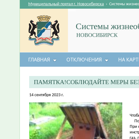
Муниципальный портал г. Новосибирска
›
Системы жизне
Системы жизнеоб
НОВОСИБИРСК
ГЛАВНАЯ
ОТКЛЮЧЕНИЯ
НА КАРТ
ПАМЯТКА!СОБЛЮДАЙТЕ МЕРЫ БЕЗ
14 сентября 2023 г.
Чтоб
Подо
При 
инст
газ,