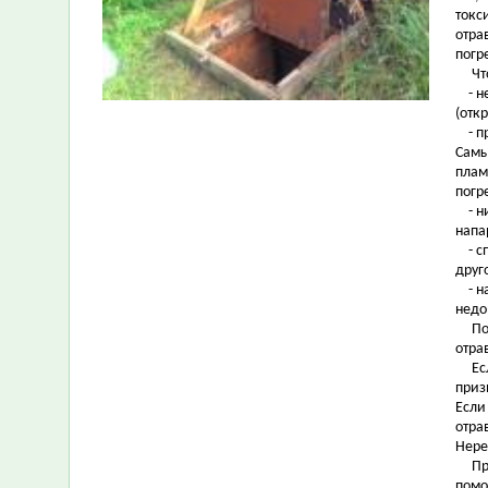
токс
отра
погр
Чтоб
- не
(отк
- пр
Самы
плам
погр
- ни
напа
- сп
друг
- на
недо
Помн
отра
Если
приз
Если
отра
Нере
При 
помо