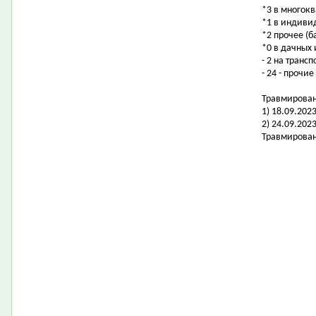
*3 в многок
*1 в индиви
*2 прочее (б
*0 в дачных
- 2 на транс
- 24 - прочие
Травмировано
1) 18.09.202
2) 24.09.20
Травмирован