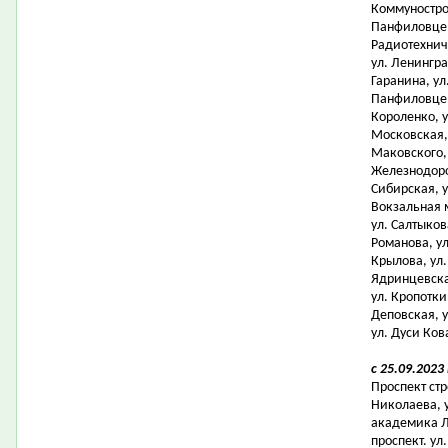
Коммунострое
Панфиловцев,
Радиотехниче
ул. Ленингра
Гаранина, ул
Панфиловцев,
Короленко, у
Московская, 
Маковского, 
Железнодоро
Сибирская, у
Вокзальная 
ул. Салтыков
Романова, ул
Крылова, ул
Ядринцевская
ул. Кропотки
Деповская, у
ул. Дуси Ков
с 25.09.2023
Проспект стр
Николаева, 
академика Л
проспект. ул