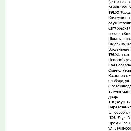
(четная стор
район Обл. 
ТЭЦ-2 (Горо
Коммунистиче
от ул. Револ
Октябрьская,
проезда Вик
Шамшурина, 
Щедрина, Ко
Вокзальная 
ТЭЦ-3
: часть
Новосибирска
Станиславско
Станиславски
Костычева, у
Слобода, ул
Оловозаводск
Затулинский
двор.
ТЭЦ-4:
ул. Т
Перевозчиков
ул. Северная
ТЭЦ-5:
ул. В
Промышленная
ул. Белинско