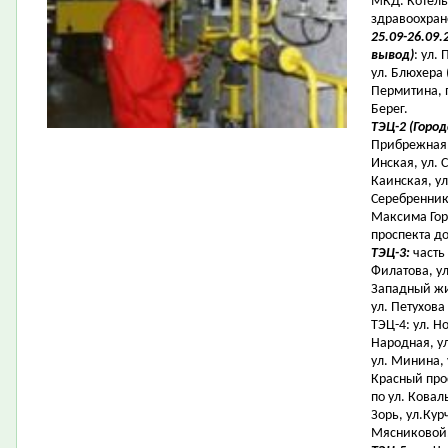
МКД. Котель
здравоохран
25.09-26.09.
вывод)
: ул.
ул. Блюхера 
Пермитина, п
Берег.
ТЭЦ-2 (Горо
Прибрежная,
Инская, ул. 
Каинская, ул
Серебреннико
Максима Горь
проспекта до
ТЭЦ-3:
часть 
Филатова, ул
Западный жил
ул. Петухова
ТЭЦ-4: ул. Н
Народная, ул
ул. Минина, 
Красный прос
по ул. Ковал
Зорь, ул.Кур
Мясниковой