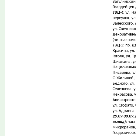
Затулинский
Гвардейцев д
ТЭЦ-4:
ул. Н
переулок, ул
Залесского, 
ул. Свечнико
Декоративны
(четные номе
ТЭЦ-5
: пр. 
Красина, ул.
Гоголя, ул. 
Шишкина, ул.
Национальная
Писарева, ул
О.Жилиной, 
Бедного, ул.
Селезнева, у
Некрасова, у
Авиастроител
ул. Стофато,
ул. Адриена 
29.09-30.09
вывод):
част
микрорайон, 
Геодезическа