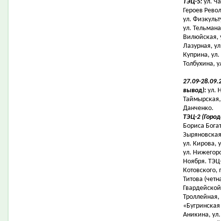
ТЭЦ-5:
ул. Ча
Героев Револ
ул. Физкульт
ул. Тельмана
Вилюйская, 
Лазурная, ул
Куприна, ул.
Толбухина, у
27.09-28.09.
вывод):
ул. 
Таймырская, 
Данченко.
ТЭЦ-2 (Горо
Бориса Богат
Зыряновская,
ул. Кирова, 
ул. Нижегоро
Ноября. ТЭЦ-
Котовского, 
Титова (четн
Гвардейской 
Троллейная, 
«Бугринская 
Аникина, ул.