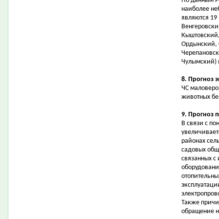
По данным Р
наиболее не
являются 19
Венгеровски
Кыштовский,
Ордынский, 
Черепановск
Чулымский) и
8. Прогноз 
ЧС маловеро
животных бе
9. Прогноз 
В связи с п
увеличивает
районах сель
садовых общ
связанных с
оборудовани
отопительны
эксплуатаци
электропров
Также причи
обращение на