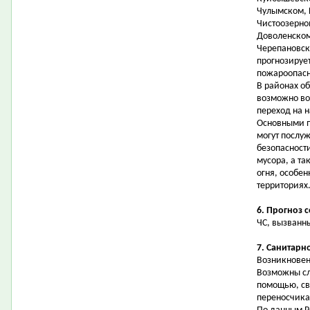
Чулымском, 
Чистоозерно
Доволенском
Черепановск
прогнозируе
пожароопасно
В районах о
возможно во
переход на 
Основными 
могут послу
безопасност
мусора, а т
огня, особен
территориях
6. Прогноз 
ЧС, вызванн
7. Санитарн
Возникновен
Возможны сл
помощью, св
переносчика