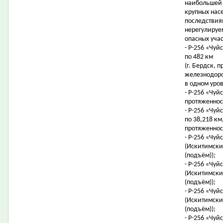
наибольшей 
крупных нас
последствия
нерегулируе
опасных уча
- Р-256 «Чуйс
по 482 км
(г. Бердск, 
железнодор
в одном уров
- Р-256 «Чуйс
протяженност
- Р-256 «Чуйс
по 38,218 км,
протяженност
- Р-256 «Чуй
(Искитимский
(подъём));
- Р-256 «Чуй
(Искитимский
(подъём));
- Р-256 «Чуй
(Искитимский
(подъём));
- Р-256 «Чуйс