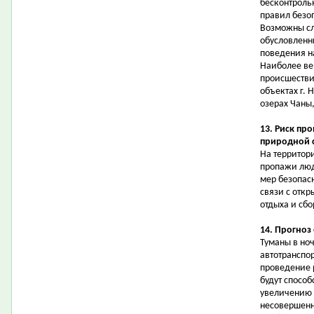
бесконтроль
правил безо
Возможны сл
обусловленн
поведения н
Наиболее ве
происшестви
объектах г. 
озерах Чаны
13. Риск пр
природной 
На территор
пропажи люд
мер безопас
связи с откр
отдыха и сбо
14. Прогноз
Туманы в но
автотранспо
проведение 
будут спосо
увеличению 
несовершенно