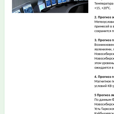
Температура 
+15, +20°С.
2. Прогноз 
Метеоуслови
примесей в 
сохранится 
3. Прогноз 
Возникновен
явлениями, 
Новосибирск
Новосибирск
этом уровень
ожидается в 
4. Прогноз 
Магнитное п
условий КВ-
5 Прогноз л
По данным Ф
Новосибирск
Усть-Таркско
Куйбышевско