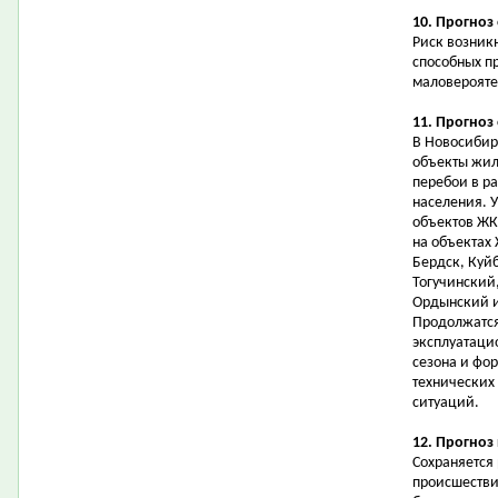
10. Прогноз
Риск возник
способных п
маловерояте
11. Прогноз
В Новосибир
объекты жил
перебои в р
населения. 
объектов ЖК
на объектах 
Бердск, Куй
Тогучинский
Ордынский и
Продолжатся
эксплуатаци
сезона и фо
технических
ситуаций.
12. Прогноз
Сохраняется
происшестви