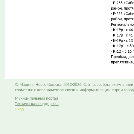
- Р-255 «Сиб
район, протя
- Р-255 «Сиб
район, протя
Регионально
- К-19р - с 4
- К-17р - с 
- К-19р - с 
- К-17р – с 
- К-12 – с 1
Преобладающ
препятствие
© Мэрия г. Новосибирска, 2013-2026. Сайт разработан компание
совместно с департаментом связи и информатизации мэрии горо
Муниципальный портал
Техническая поддержка
Вход