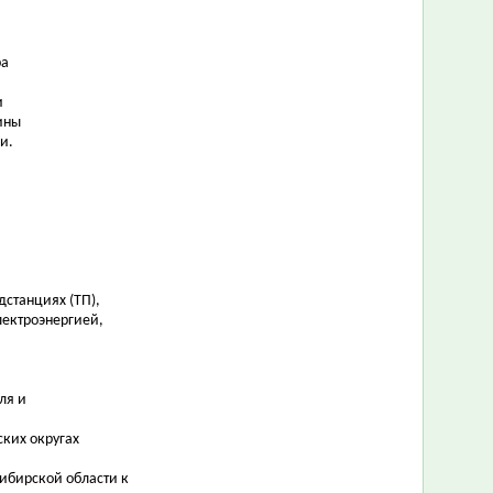
ра
и
ины
и.
станциях (ТП),
лектроэнергией,
ля и
ких округах
ибирской области к