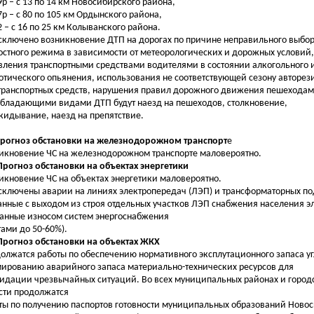
19р – с 13 по 14 км Новосибирского района,
17р – с 80 по 105 км Ордынского района,
12 – с 16 по 25 км Колыванского района.
сключено возникновение ДТП на дорогах по причине неправильного выбо
остного режима в зависимости от метеорологических и дорожных условий,
вления транспортными средствами водителями в состоянии алкогольного 
отического опьянения, использования не соответствующей сезону авторез
транспортных средств, нарушения правил дорожного движения пешеходам
бладающими видами ДТП будут наезд на пешеходов, столкновение,
кидывание, наезд на препятствие.
Прогноз обстановки на железнодорожном транспорт
е
икновение ЧС на железнодорожном транспорте маловероятно.
 Прогноз обстановки на объектах энергетики
икновение ЧС на объектах энергетики маловероятно.
сключены аварии на линиях электропередач (ЛЭП) и трансформаторных под
анные с выходом из строя отдельных участков ЛЭП снабжения населения э
анные износом систем энергоснабжения
тами до 50-60%).
 Прогноз обстановки на объектах ЖКХ
олжатся работы по обеспечению нормативного эксплутационного запаса уг
ированию аварийного запаса материально-технических ресурсов для
идации чрезвычайных ситуаций. Во всех муниципальных районах и городс
сти продолжатся
ты по получению паспортов готовности муниципальных образований Новос