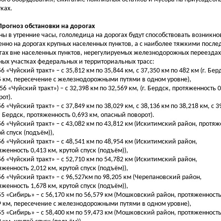
тках.
 Прогноз обстановки на дорогах
ны в утренние часы, гололедица на дорогах будут способствовать возникн
енно на дорогах крупных населенных пунктов, а с наиболее тяжкими после
гах вне населенных пунктов, нерегулируемых железнодорожных переездах
ных участках федеральных и территориальных трасс:
56 «Чуйский тракт» – с 35,812 км по 35,844 км, с 37,350 км по 482 км (г. Бе
5 км, пересечение с железнодорожными путями в одном уровне),
256 «Чуйский тракт») – с 32,398 км по 32,569 км, (г. Бердск, протяженность 
рот).
56 «Чуйский тракт» – с 37,849 км по 38,029 км, с 38,136 км по 38,218 км, с 3
г. Бердск, протяженность 0,693 км, опасный поворот).
256 «Чуйский тракт» – с 43,082 км по 43,812 км (Искитимский район, протяж
ой спуск (подъём)),
256 «Чуйский тракт» – с 48,541 км по 48,954 км (Искитимский район,
яженность 0,413 км, крутой спуск (подъём)),
256 «Чуйский тракт» – с 52,710 км по 54,782 км (Искитимский район,
яженность 2,012 км, крутой спуск (подъём)),
256 «Чуйский тракт» – с 96,527км по 98,205 км (Черепановский район,
яженность 1,678 км, крутой спуск (подъём)),
255 «Сибирь» – с 56,170 км по 56,579 км (Мошковский район, протяженност
9 км, пересечение с железнодорожными путями в одном уровне),
255 «Сибирь» – с 58,400 км по 59,473 км (Мошковский район, протяженност