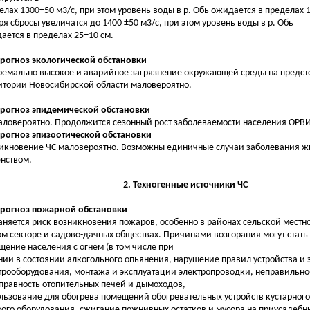
елах 1300±50 м3/с, при этом уровень воды в р. Обь ожидается в пределах 1
ря сбросы увеличатся до 1400 ±50 м3/с, при этом уровень воды в р. Обь
ается в пределах 25±10 см.
Прогноз экологической обстановки
ремально высокое и аварийное загрязнение окружающей среды на предст
итории Новосибирской области маловероятно.
Прогноз эпидемической обстановки
аловероятно. Продолжится сезонный рост заболеваемости населения ОРВИ
Прогноз эпизоотической обстановки
икновение ЧС маловероятно. Возможны единичные случаи заболевания ж
нством.
2. Техногенные источники ЧС
Прогноз пожарной обстановки
аняется риск возникновения пожаров, особенно в районах сельской местно
м секторе и садово-дачных обществах. Причинами возгорания могут стать
щение населения с огнем (в том числе при
нии в состоянии алкогольного опьянения, нарушение правил устройства и
трооборудования, монтажа и эксплуатации электропроводки, неправильное
правность отопительных печей и дымоходов,
льзование для обогрева помещений обогревательных устройств кустарного
вого оборудования, сжигание пожнивных остатков и мусора на приусадебн