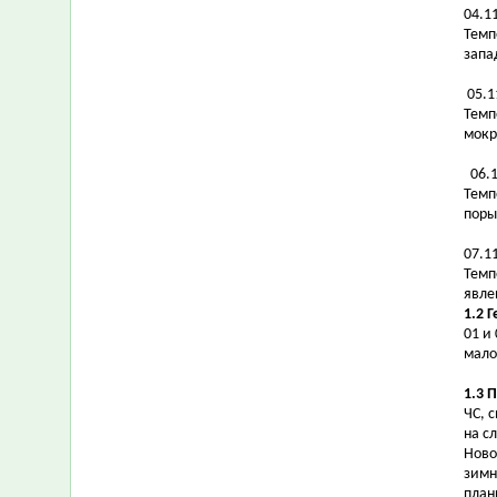
04.1
Темп
запа
05.1
Темп
мокр
06.
Темпе
поры
07.1
Темп
явле
1.2 
01 и
мало
1.3 
ЧС, 
на с
Ново
зимн
план