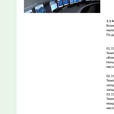
1.1 
Возн
мало
По д
01.1
Темпе
обла
Ночь
мест
02.1
Темп
запа
запа
03.1
Темп
мокр
мест