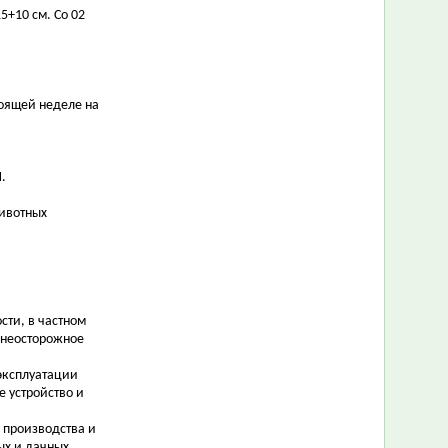
5+10 см. Со 02
оящей неделе на
.
ивотных
сти, в частном
 неосторожное
 эксплуатации
 устройство и
 производства и
ых и дачных