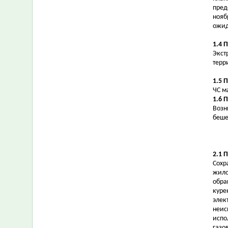
пред
нояб
ожид
1.4 
Экст
терр
1.5 
ЧС м
1.6 
Возн
беше
2.1 
Сохр
жило
обра
куре
элек
неис
испо
газо