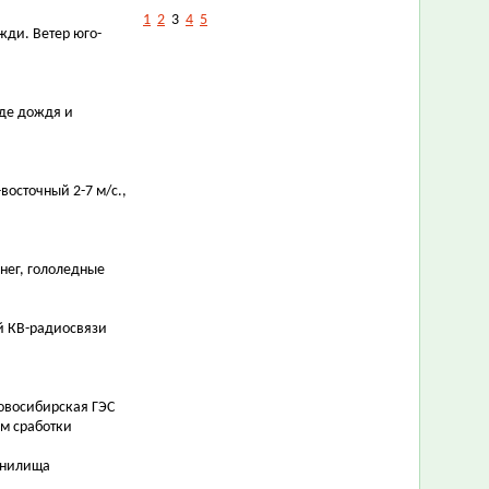
1
2
3
4
5
ожди. Ветер юго-
иде дождя и
-восточный 2-7 м/с.,
снег, гололедные
й КВ-радиосвязи
Новосибирская ГЭС
ом сработки
ранилища