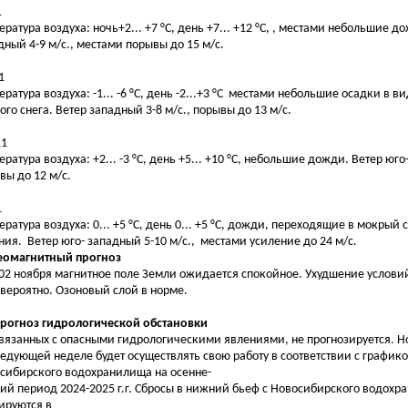
1
ература воздуха: ночь+2... +7 °С, день +7... +12 °С, , местами небольшие д
дный 4-9 м/с., местами порывы до 15 м/с.
1
ература воздуха: -1... -6 °С, день -2...+3 °С местами небольшие осадки в в
ого снега. Ветер западный 3-8 м/с., порывы до 13 м/с.
11
ратура воздуха: +2... -3 °С, день +5... +10 °С, небольшие дожди. Ветер юго
вы до 12 м/с.
1
ература воздуха: 0... +5 °С, день 0... +5 °С, дожди, переходящие в мокрый 
ния. Ветер юго- западный 5-10 м/с., местами усиление до 24 м/с.
Геомагнитный прогноз
 02 ноября магнитное поле Земли ожидается спокойное. Ухудшение услови
вероятно. Озоновый слой в норме.
Прогноз гидрологической обстановки
связанных с опасными гидрологическими явлениями, не прогнозируется. 
ледующей неделе будет осуществлять свою работу в соответствии с график
сибирского водохранилища на осенне-
ий период 2024-2025 г.г. Сбросы в нижний бьеф с Новосибирского водох
ируются в