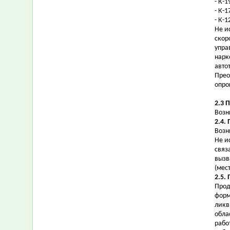
- К-
- К-
- К-
Не и
скор
упра
нарк
авто
Прео
опро
2.3 
Возн
2.4.
Возн
Не и
связ
вызв
(мес
2.5.
Прод
форм
ликв
обла
рабо