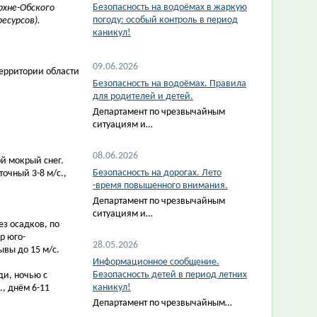
Безопасность на водоёмах в жаркую
рхне-Обского
погоду: особый контроль в период
есурсов).
каникул!
09.06.2026
ерритории области
Безопасность на водоёмах. Правила
для родителей и детей.
Департамент по чрезвычайным
ситуациям и…
08.06.2026
й мокрый снег.
Безопасность на дорогах. Лето
очный 3-8 м/с.,
-время повышенного внимания.
Департамент по чрезвычайным
ситуациям и…
ез осадков, по
р юго-
28.05.2026
ывы до 15 м/с.
Информационное сообщение.
Безопасность детей в период летних
ди, ночью с
каникул!
, днём 6-11
Департамент по чрезвычайным…