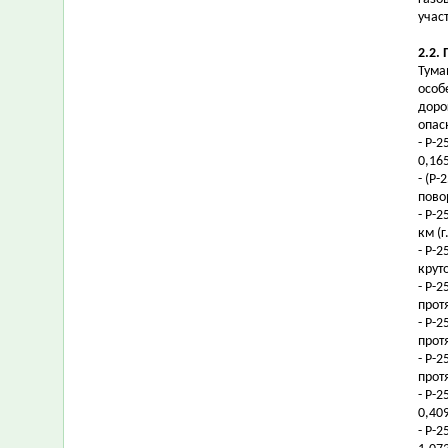
учас
2.2.
Тума
особ
доро
опас
- Р-2
0,16
- (Р-
пово
- Р-2
км (
- Р-
крут
- Р-
прот
- Р-
прот
- Р-
прот
- Р-
0,40
- Р-