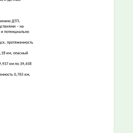
овению ДТП,
дствиями – на
 и потенциально
рдск, протяженность
0,18 км, опасный
9,937 км по 39,458
енность 0,765 км,
ь
ь