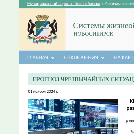
Муниципальный портал г. Новосибирска
›
Системы жизне
Системы жизнеоб
НОВОСИБИРСК
ГЛАВНАЯ
ОТКЛЮЧЕНИЯ
НА КАРТ
ПРОГНОЗ ЧРЕЗВЫЧАЙНЫХ СИТУА
01 ноября 2024 г.
К
ра
(Пр
Н