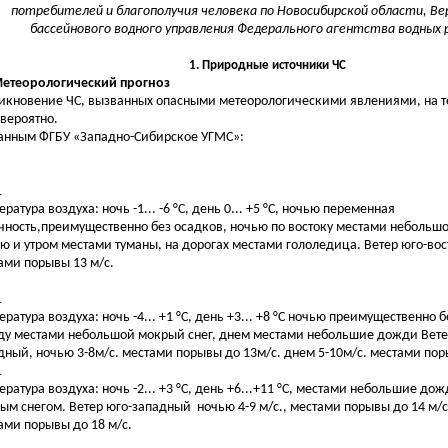
потребителей и благополучия человека по Новосибирской области, Ве
бассейнового водного управления Федерального агентства водных р
1. Природные источники ЧС
Метеорологический прогноз
икновение ЧС, вызванных опасными метеорологическими явлениями, на т
вероятно.
анным ФГБУ «Западно-Сибирское УГМС»:
1
ратура воздуха: ночь -1... -6 °С, день 0... +5 °С, ночью переменная
чность,преимущественно без осадков, ночью по востоку местами небольшо
ю и утром местами туманы, на дорогах местами гололедица. Ветер юго-вост
ами порывы 13 м/с.
1
ература воздуха: ночь -4... +1 °С, день +3... +8 °С ночью преимущественно б
ду местами небольшой мокрый снег, днем местами небольшие дожди Вете
дный, ночью 3-8м/с. местами порывы до 13м/с. днем 5-10м/с. местами пор
1
ература воздуха: ночь -2... +3 °С, день +6...+11 °С, местами небольшие дож
ым снегом. Ветер юго-западный ночью 4-9 м/с., местами порывы до 14 м/с.
ами порывы до 18 м/с.