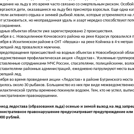
ждение на льду в это время часто связано со смертельным риском. Особой
ергаются дети, оказавшиеся на льду без присмотра взрослых. Еще одна ка
тели активного отдыха и зимней рыбной ловли, которые устремляются на л
ет установиться, но неоправданная удаль и азарт нередко способствуют пот
сохранения.
одных объектах области уже зарегистрировано 2 происшествия.
оября в с. Новоцелинное Кочковского района на реке Карасук провалился 
оября в Искитимском районе в СНТ «Ивушка» на реке Койниха в 4-х метрах 
репший лед провалился мужчина.
предотвращения происшествий на водных объектах в Новосибирской облас
едомственная профилактическая акция «Ледостав». Усиленные группиро
ставленные сотрудниками МЧС России, спасателями, полицейскими, воло
ставителями районных администраций, ежедневно патрулируют места вы
репший лед.
оября во время проведения акции «Ледостав» в районе Бугринского моста 
дилось около 30 рыбаков. Большинство из них при виде межведомственн
илактической группы временно покинули водоем. Тем, кто не успел, выпи
нистративном правонарушении.
риод ледостава (образования льда) осенью и зимой выход на лед запре
нистративное правонарушение предусматривает предупреждение или 
000 рублей.