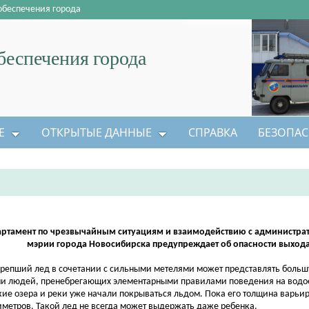
обеспечения города
еспечения города
Е
ОТКРЫТЫЕ ДАННЫЕ
СПРАВКА
БЕЗОПАС
артамент по чрезвычайным ситуациям и взаимодействию с администр
мэрии города Новосибирска предупреждает об опасности выхода
репший лед в сочетании с сильными метелями может представлять больш
и людей, пренебрегающих элементарными правилами поведения на водо
ие озера и реки уже начали покрываться льдом. Пока его толщина варьиру
иметров. Такой лед не всегда может выдержать даже ребенка.