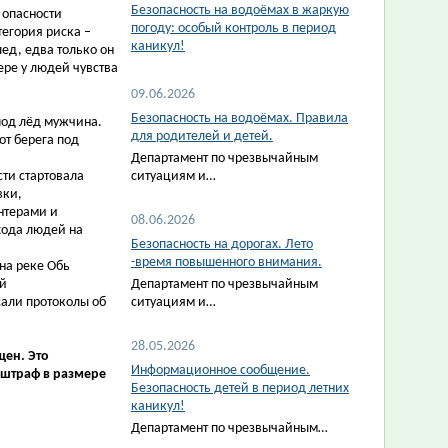
Безопасность на водоёмах в жаркую
 опасности
погоду: особый контроль в период
тегория риска –
каникул!
ед, едва только он
ере у людей чувства
09.06.2026
Безопасность на водоёмах. Правила
под лёд мужчина.
для родителей и детей.
от берега под
Департамент по чрезвычайным
ти стартовала
ситуациям и…
вки,
нтерами и
08.06.2026
хода людей на
Безопасность на дорогах. Лето
-время повышенного внимания.
на реке Обь
ой
Департамент по чрезвычайным
сали протоколы об
ситуациям и…
28.05.2026
щен. Это
Информационное сообщение.
штраф в размере
Безопасность детей в период летних
каникул!
Департамент по чрезвычайным…