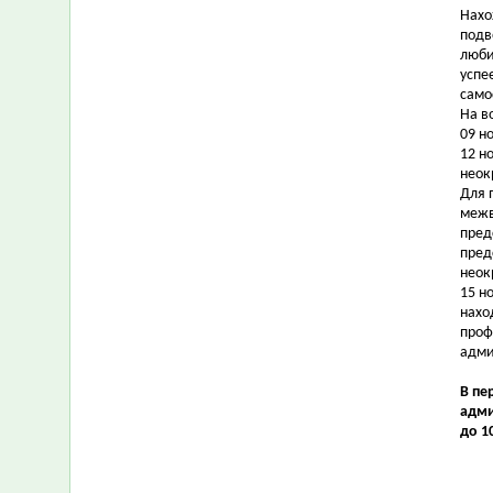
Нахо
подв
люби
успе
само
На в
09 н
12 н
неок
Для 
межв
пред
пред
неок
15 н
нахо
проф
адми
В пе
адми
до 1