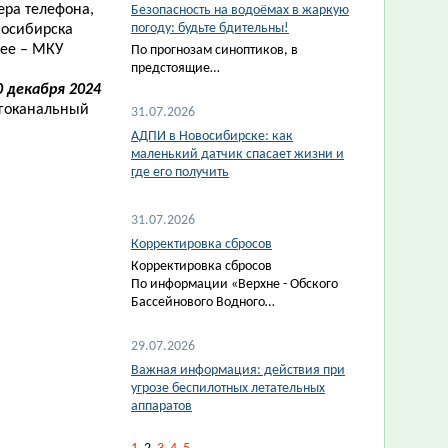
ера телефона,
Безопасность на водоёмах в жаркую
погоду: будьте бдительны!
восибирска
лее – МКУ
По прогнозам синоптиков, в
предстоящие…
 декабря 2024
огоканальный
31.07.2026
АДПИ в Новосибирске: как
маленький датчик спасает жизни и
где его получить
31.07.2026
Корректировка сбросов
Корректировка сбросов
По информации «Верхне - Обского
Бассейнового Водного…
29.07.2026
Важная информация: действия при
угрозе беспилотных летательных
аппаратов