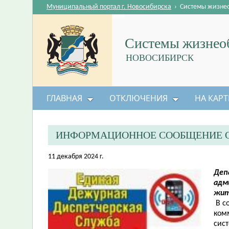
Муниципальный портал г. Новосибирска
›
Системы жизне
Системы жизнеоб
НОВОСИБИРСК
ГЛАВНАЯ
ОТКЛЮЧЕНИЯ
НА КАРТ
ИНФОРМАЦИОННОЕ СООБЩЕНИЕ О
11 декабря 2024 г.
Деп
адм
жит
В с
ком
сис