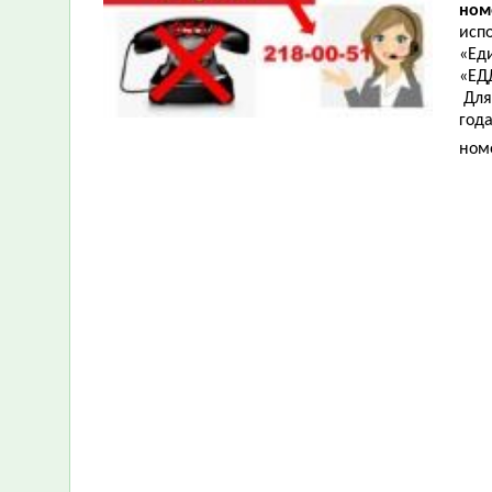
ном
исп
«Ед
«ЕД
Для
год
ном