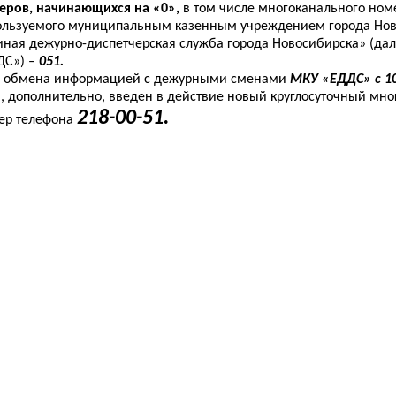
еров, начинающихся на «0»,
в том числе многоканального ном
ользуемого муниципальным казенным учреждением города Но
иная дежурно-диспетчерская служба города Новосибирска» (да
ДС») –
051.
 обмена информацией с дежурными сменами
МКУ «ЕДДС» с 10
а, дополнительно, введен в действие новый круглосуточный мн
218-00-51.
ер телефона