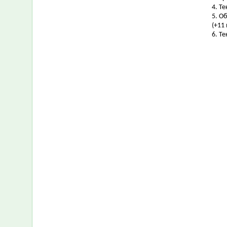
4. Т
5. О
(+11 
6. Т