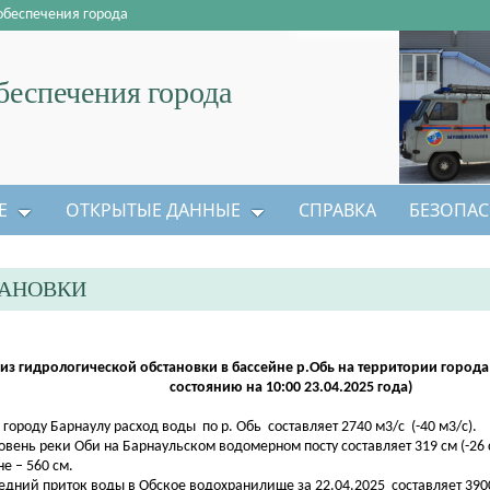
обеспечения города
еспечения города
Е
ОТКРЫТЫЕ ДАННЫЕ
СПРАВКА
БЕЗОПАС
ТАНОВКИ
из гидрологической обстановки в бассейне р.Обь на территории города
состоянию на 10:00 23.04.2025 года)
о городу Барнаулу расход воды по р. Обь составляет 2740 м3/с (-40 м3/с).
ровень реки Оби на Барнаульском водомерном посту составляет 319 см (-26 
не – 560 см.
редний приток воды в Обское водохранилище за 22.04.2025 составляет 3900 