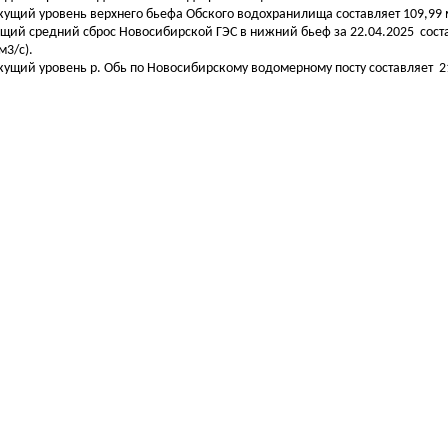
екущий уровень верхнего бьефа Обского водохранилища составляет 109,99 м
бщий средний сброс Новосибирской ГЭС в нижний бьеф за 22.04.2025 сост
м3/с).
екущий уровень р. Обь по Новосибирскому водомерному посту составляет 21