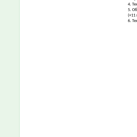
4. Т
5. О
(+11 
6. Т