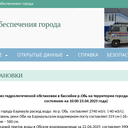
обеспечения города
еспечения города
Е
ОТКРЫТЫЕ ДАННЫЕ
СПРАВКА
БЕЗОПАС
ТАНОВКИ
из гидрологической обстановки в бассейне р.Обь на территории города
состоянию на 10:00 23.04.2025 года)
о городу Барнаулу расход воды по р. Обь составляет 2740 м3/с (-40 м3/с).
ровень реки Оби на Барнаульском водомерном посту составляет 319 см (-26 
не – 560 см.
редний приток воды в Обское водохранилище за 22.04.2025 составляет 3900 