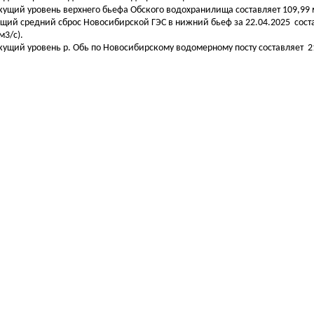
екущий уровень верхнего бьефа Обского водохранилища составляет 109,99 м
бщий средний сброс Новосибирской ГЭС в нижний бьеф за 22.04.2025 сост
м3/с).
екущий уровень р. Обь по Новосибирскому водомерному посту составляет 21