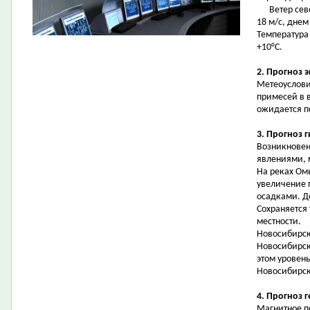
Ветер север
18 м/с, днем
Температура 
+10°С.
2. Прогноз 
Метеоуслови
примесей в 
ожидается 
3. Прогноз 
Возникновен
явлениями, 
На реках Омь
увеличение 
осадками. Д
Сохраняется
местности.
Новосибирск
Новосибирск
этом уровень
Новосибирск
4. Прогноз 
Магнитное п