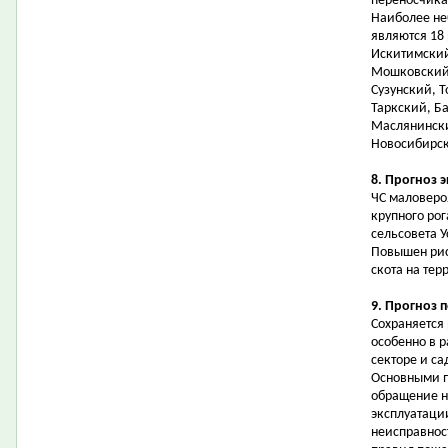
переносчика
Наиболее не
являются 18
Искитимский
Мошковский,
Сузунский, Т
Таркский, Б
Маслянински
Новосибирск
8. Прогноз 
ЧС маловеро
крупного рог
сельсовета У
Повышен рис
скота на те
9. Прогноз 
Сохраняется
особенно в 
секторе и с
Основными п
обращение н
эксплуатаци
неисправнос