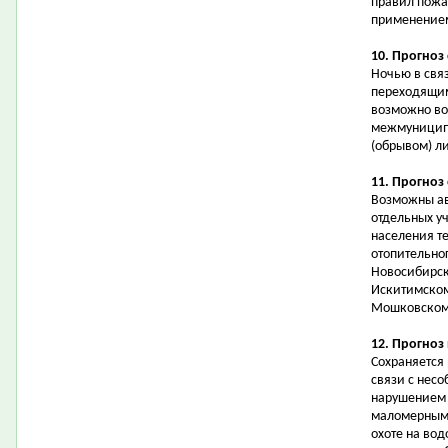
правил пожа
применением
10. Прогноз
Ночью в свя
переходящим
возможно во
межмуниципа
(обрывом) л
11. Прогноз
Возможны ав
отдельных у
населения т
отопительно
Новосибирск
Искитимском
Мошковском,
12. Прогноз
Сохраняется 
связи с нес
нарушением 
маломерными
охоте на во