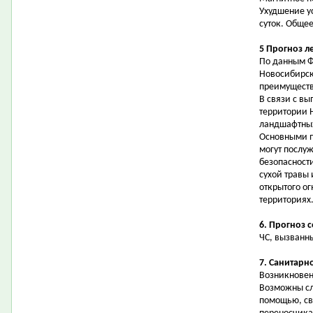
Ухудшение у
суток. Обще
5 Прогноз л
По данным Ф
Новосибирск
преимуществе
В связи с в
территории 
ландшафтных
Основными 
могут послу
безопасност
сухой травы
открытого ог
территориях
6. Прогноз 
ЧС, вызванн
7. Санитарн
Возникновен
Возможны сл
помощью, св