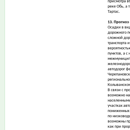
присмотра в
реке Обь, а 
Тартас.
13. Прогноз
Осадки в ви
дорожного п
сложной дор
транспорта 
вероятность
пунктов, а с
межмуниципа
железнодоро
автодорог ф
Черепановск
регионально
Колыванском
В связи с п
возможно на
населенными
участках ав
пониженных 
по низковод
возможны пр
как при прор