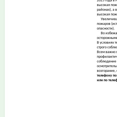
2025 года в
высокая пож
районах), а
высокая пож
Увеличивает
пожаров (ис
опасности).
Во избежан
осторожными
В условиях 
строго собл
Всем важно 
профилактич
соблюдение 
осмотритель
возгорание,
телефону по
или по теле