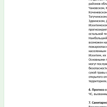
районов обл
Чановском, 
Коченевском
Тогучинском
Здвинском, 
Искитимском
прогнозирует
остальной т
Наибольший 
возможен на
пожароопасн
населенным 
Искитим, их 
Основными 
могут послу
безопасност
сухой травы
открытого ог
территориях
6. Прогноз 
ЧС, вызванн
7. Санитарн