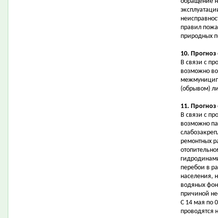
обращение н
эксплуатаци
неисправнос
правил пожа
природных п
10. Прогноз
В связи с п
возможно во
межмуниципа
(обрывом) л
11. Прогноз
В связи с п
возможно па
слабозакреп
ремонтных ра
отопительно
гидродинами
перебои в р
населения, 
водяных фон
причиной не
С 14 мая по
проводятся н