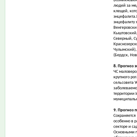
Возникновен
людей за ме
клещей, кот
энцефалита.
энцефалиту 
Венгеровски
Кыштовский,
Северный, С
Краснозерск
Чулымский),
(Бердск, Нов
8. Прогноз 
ЧС маловеро
крупного рог
сельсовета 
заболеваемос
территории 
муниципальн
9. Прогноз 
Сохраняется
особенно в 
секторе и с
Основными п