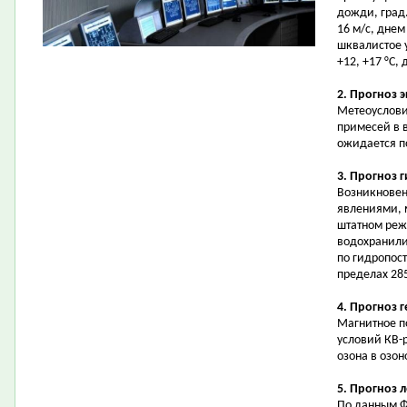
дожди, град
16 м/с, днем
шквалистое 
+12, +17 °С, 
2. Прогноз 
Метеоуслови
примесей в 
ожидается 
3. Прогноз 
Возникновен
явлениями, 
штатном реж
водохранилищ
по гидропост
пределах 285
4. Прогноз 
Магнитное п
условий КВ-
озона в озо
5. Прогноз 
По данным Ф