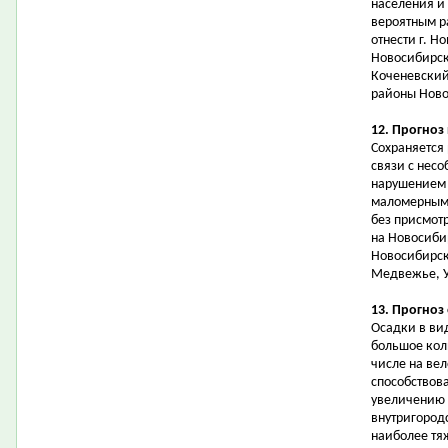
населения и
вероятным р
отнести г. Н
Новосибирск
Коченевский
районы Ново
12. Прогноз
Сохраняется 
связи с нес
нарушением 
маломерными
без присмот
на Новосиби
Новосибирска
Медвежье, У
13. Прогноз
Осадки в ви
большое кол
числе на вел
способствов
увеличению 
внутригородс
наиболее тя