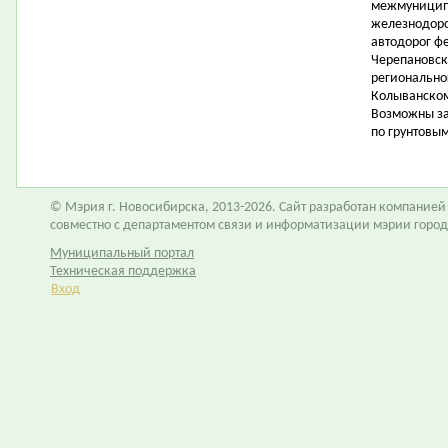
межмуниципа
железнодоро
автодорог ф
Черепановск
регионально
Колыванском
Возможны за
по грунтовым
© Мэрия г. Новосибирска, 2013-2026. Сайт разработан компание
совместно с департаментом связи и информатизации мэрии горо
Муниципальный портал
Техническая поддержка
Вход