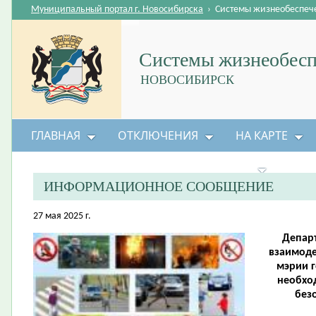
Муниципальный портал г. Новосибирска
›
Системы жизнеобеспеч
Системы жизнеобесп
НОВОСИБИРСК
ГЛАВНАЯ
ОТКЛЮЧЕНИЯ
НА КАРТЕ
БЕЗОПАСНОСТЬ ЖИЗНЕДЕЯТЕЛЬНОСТИ
ИНФОРМАЦИОННОЕ СООБЩЕНИЕ
27 мая 2025 г.
Депар
взаимоде
мэрии 
необхо
безо