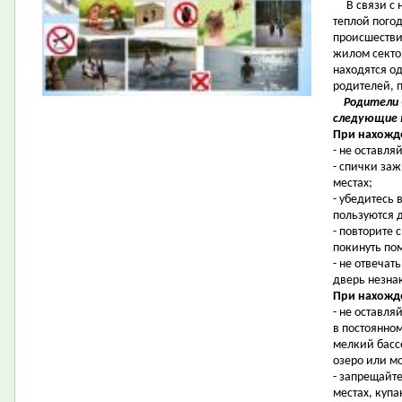
В связи с н
теплой пого
происшествий
жилом секто
находятся о
родителей, 
Родители
следующие п
При нахожд
- не оставля
- спички за
местах;
- убедитесь
пользуются 
- повторите 
покинуть пом
- не отвечат
дверь незн
При нахожде
- не оставля
в постоянно
мелкий басс
озеро или м
- запрещайт
местах, купа