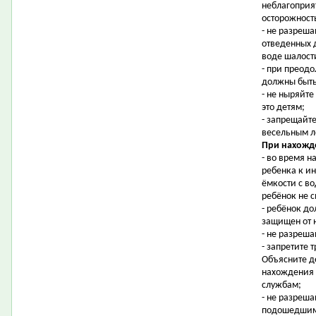
неблагоприя
осторожност
- не разреша
отведенных д
воде шалост
- при преод
должны быть
- не ныряйте
это детям;
- запрещайт
весельным л
При нахожде
- во время 
ребенка к и
ёмкости с в
ребёнок не с
- ребёнок до
защищен от 
- не разреш
- запретите
Объясните де
нахождения 
службам;
- не разреш
подошедшим