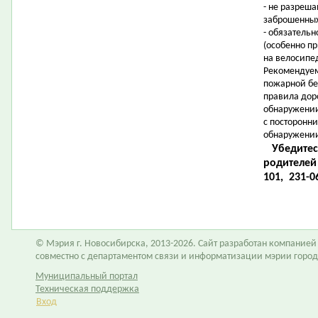
- не разреша
заброшенных
- обязатель
(особенно п
на велосипед
Рекомендуем
пожарной бе
правила дор
обнаружении
с посторонн
обнаружении
Убедитес
родителей
101, 231-06
© Мэрия г. Новосибирска, 2013-2026. Сайт разработан компание
совместно с департаментом связи и информатизации мэрии горо
Муниципальный портал
Техническая поддержка
Вход