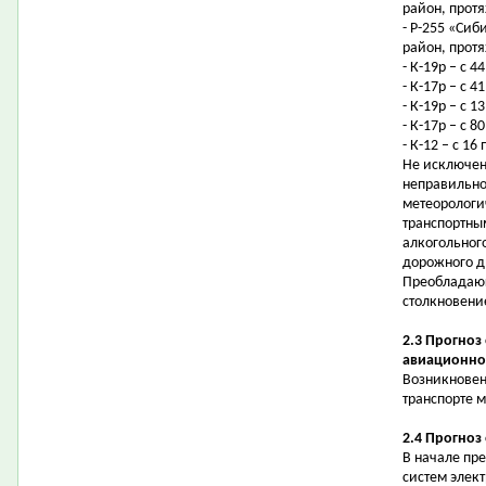
район, протя
- Р-255 «Сиб
район, протя
- К-19р – с 4
- К-17р – с 
- К-19р – с 
- К-17р – с 
- К-12 – с 1
Не исключен
неправильно
метеорологи
транспортны
алкогольног
дорожного 
Преобладающ
столкновени
2.3 Прогноз
авиационно
Возникновен
транспорте 
2.4 Прогноз
В начале пр
систем элек