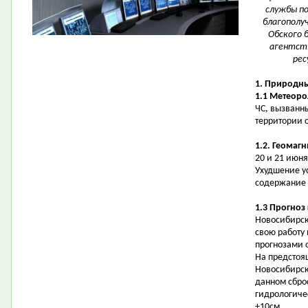
службы по
благополуч
Обского 
агентств
рес
1. Природны
1.1 Метеоро
ЧС, вызванн
территории 
1.2. Геомаг
20 и 21 июн
Ухудшение у
содержание 
1.3 Прогноз
Новосибирск
свою работу
прогнозами 
На предстоя
Новосибирск
данном сброс
гидрологичес
+10см.