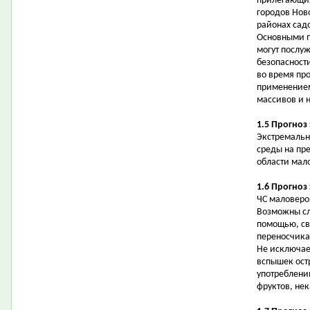
прилегающих
городов Нов
районах сад
Основными 
могут послу
безопасности
во время пр
применением
массивов и н
1.5 Прогноз
Экстремальн
среды на пр
области мал
1.6 Прогноз
ЧС маловеро
Возможны сл
помощью, св
переносчика
Не исключае
вспышек ост
употреблени
фруктов, не