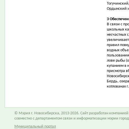
Тогучинский
Ордынский и
3 Обеспечен
В связи с п
школьных ка
несчастных 
увеличивает
правил пове
водных объе
пользовании
лове рыбы (о
купанием в 
присмотра в
Новосибирск
Бердь, озера
котлованах 
© Мэрия г. Новосибирска, 2013-2026. Сайт разработан компание
совместно с департаментом связи и информатизации мэрии горо
Муниципальный портал