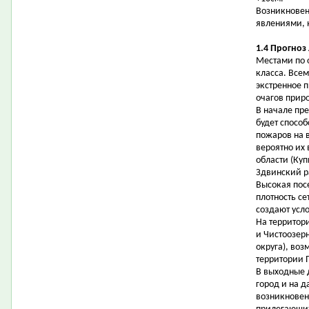
Возникновен
явлениями, 
1.4 Прогноз
Местами по 
класса. Все
экстренное 
очагов прир
В начале пр
будет спосо
пожаров на 
вероятно их
области (Ку
Здвинский р
Высокая пос
плотность с
создают усл
На территор
и Чистоозер
округа), во
территории 
В выходные 
город и на д
возникновен