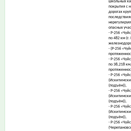
школьных ка
покрытия с 
дорогах кру
последствия
нерегулируе
опасных уча
- Р-256 «Чуйс
по 482 км (г
железнодоро
- (Р-256 «Чуй
протяженност
- Р-256 «Чуйс
по 38,218 км,
протяженност
- Р-256 «Чуй
(Искитимский
(подъём)),
- Р-256 «Чуй
(Искитимский
(подъём)),
- Р-256 «Чуй
(Искитимский
(подъём)),
- Р-256 «Чуй
(Черепановск