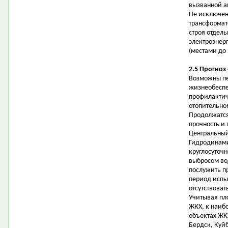
вызванной а
Не исключен
трансформат
строя отдел
электроэнер
(местами до 
2.5 Прогноз
Возможны пе
жизнеобеспе
профилактич
отопительном
Продолжатся
прочность и 
Центральный
Гидродинами
круглосуточн
выбросом во
послужить п
период испы
отсутствоват
Учитывая пл
ЖКХ, к наиб
объектах ЖК
Бердск, Куй