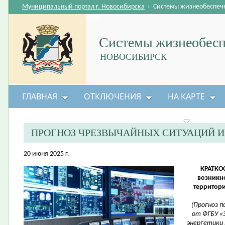
Муниципальный портал г. Новосибирска
›
Системы жизнеобеспеч
Системы жизнеобесп
НОВОСИБИРСК
ГЛАВНАЯ
ОТКЛЮЧЕНИЯ
НА КАРТЕ
БЕЗОПАСНОСТЬ ЖИЗНЕДЕЯТЕЛЬНОСТИ
ПРОГНОЗ ЧРЕЗВЫЧАЙНЫХ СИТУАЦИЙ 
20 июня 2025 г.
КРАТКО
возникно
территори
(Прогноз 
от ФГБУ «
энергетики 