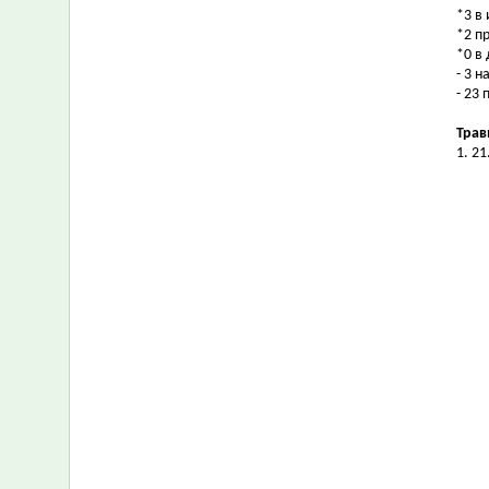
*3 в
*2 п
*0 в
- 3 
- 23
Трав
1. 2