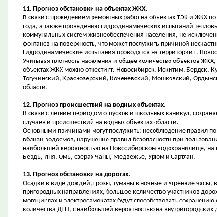
11. Прогноз обстановки на объектах ЖКХ.
В связи с проведением ремонтных работ на объектах ТЭК и ЖКХ по
года, а также проведению гидродинамических испытаний тепловы
коммунальных систем жизнеобеспечения населения, не исключен
фонтанов на поверхность, что может послужить причиной несчастн
Гидродинамические испытания проводятся на территории г. Новос
Учитывая плотность населения и общее количество объектов ЖКХ,
объектах ЖКХ можно отнести гг. Новосибирск, Искитим, Бердск, 
Тогучинский, Краснозерский, Коченевский, Мошковский, Ордын
области.
12. Прогноз происшествий на водных объектах.
В связи с летним периодом отпусков и школьных каникул, сохран
случаев и происшествий на водных объектах области.
Основными причинами могут послужить: несоблюдение правил пов
вблизи водоемов, нарушение правил безопасности при пользова
наибольшей вероятностью на Новосибирском водохранилище, на во
Бердь, Иня, Омь, озерах Чаны, Медвежье, Урюм и Сартлан.
13. Прогноз обстановки на дорогах.
Осадки в виде дождей, грозы, туманы в ночные и утренние часы,
пригородных направлениях, большое количество участников дорож
мотоциклах и электросамокатах будут способствовать сохранени
количества ДТП, с наибольшей вероятностью на внутригородских д