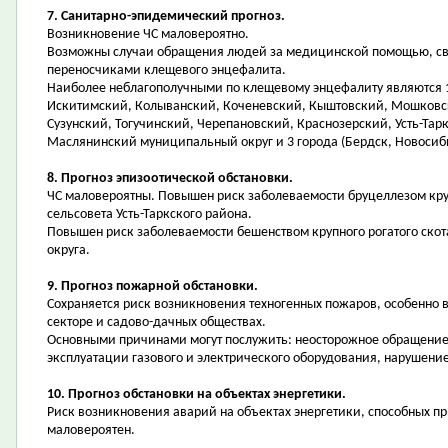
7. Санитарно-эпидемический прогноз.
Возникновение ЧС маловероятно.
Возможны случаи обращения людей за медицинской помощью, свя
переносчиками клещевого энцефалита.
Наиболее неблагополучными по клещевому энцефалиту являются 1
Искитимский, Колыванский, Коченевский, Кыштовский, Мошковс
Сузунский, Тогучинский, Черепановский, Краснозерский, Усть-Тар
Маслянинский муниципальный округ и 3 города (Бердск, Новосиби
8. Прогноз эпизоотической обстановки.
ЧС маловероятны. Повышен риск заболеваемости бруцеллезом крупн
сельсовета Усть-Таркского района.
Повышен риск заболеваемости бешенством крупного рогатого скот
округа.
9. Прогноз пожарной обстановки.
Сохраняется риск возникновения техногенных пожаров, особенно в
секторе и садово-дачных обществах.
Основными причинами могут послужить: неосторожное обращение 
эксплуатации газового и электрического оборудования, нарушени
10. Прогноз обстановки на объектах энергетики.
Риск возникновения аварий на объектах энергетики, способных п
маловероятен.