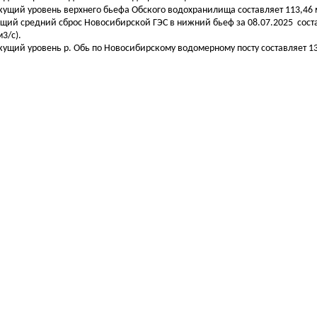
екущий уровень верхнего бьефа Обского водохранилища составляет 113,46 м
бщий средний сброс Новосибирской ГЭС в нижний бьеф за 08.07.2025 сост
м3/с).
екущий уровень р. Обь по Новосибирскому водомерному посту составляет 133