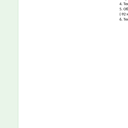
4. Т
5. О
(-92 
6. Т