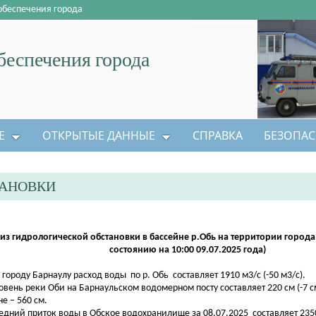
обеспечения города
еспечения города
Е
ОТКРЫТЫЕ ДАННЫЕ
СПРАВКА
БЕЗОПАС
ТАНОВКИ
из гидрологической обстановки в бассейне р.Обь на территории города
состоянию на 10:00 09.07.2025 года)
о городу Барнаулу расход воды по р. Обь составляет 1910 м3/с (-50 м3/с).
ровень реки Оби на Барнаульском водомерном посту составляет 220 см (-7 с
не – 560 см.
редний приток воды в Обское водохранилище за 08.07.2025 составляет 2350 