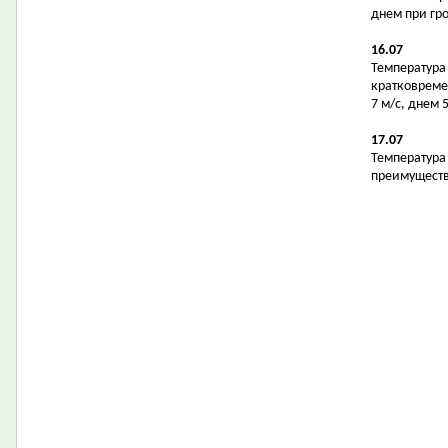
днем при гр
16.07
Температура 
кратковреме
7 м/с, днем 
17.07
Температура в
преимуществе