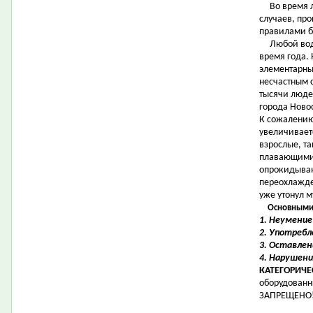
Во время ле
случаев, пр
правилами б
Любой водое
время года.
элементарны
несчастным 
тысячи люде
города Новос
К сожалению
увеличивает
взрослые, та
плавающими 
опрокидывани
переохлажде
уже утонул 
Основными 
1. Неумение
2. Употребл
3. Оставлен
4. Нарушени
КАТЕГОРИЧ
оборудован
ЗАПРЕЩЕНО