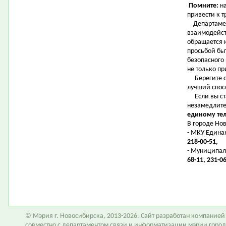
Помните:
на
привести к т
Департамен
взаимодейст
обращается 
просьбой бы
безопасного
не только пр
Берегите се
лучший спос
Если вы ста
незамедлите
единому тел
В городе Но
- МКУ Едина
218-00-51,
- Муниципал
68-11, 231-06
© Мэрия г. Новосибирска, 2013-2026. Сайт разработан компание
совместно с департаментом связи и информатизации мэрии горо