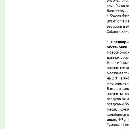
энергетики 
службы по н
благополучи
Обского бас
агентства в
ресурсов и 
Сибирской ж
1. Предвари
обстановки
Новосибирск
данных рассч
Новосибирск
августе сост
месячная те
на 2-3°, в а
многолетней 
В целом кол
августе мало
осадков ожи
осадками бол
месяц. Коли
колеблется о
июле, 4-7 дн
Туманы в Но