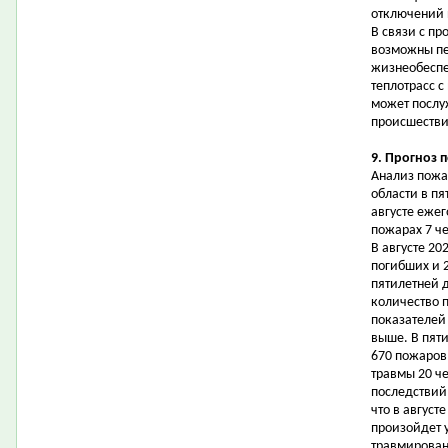
отключений п
В связи с п
возможны пе
жизнеобеспе
теплотрасс с
может послу
происшеств
9. Прогноз 
Анализ пожа
области в пя
августе еже
пожарах 7 ч
В августе 20
погибших и 
пятилетней 
количество 
показателей
выше. В пят
670 пожаров
травмы 20 ч
последствий
что в август
произойдет 
травмирован