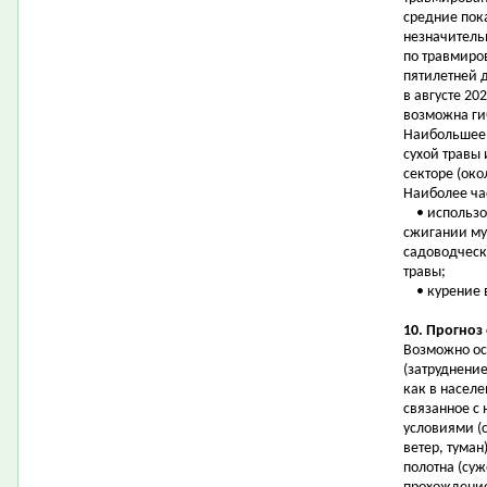
средние пок
незначитель
по травмиров
пятилетней 
в августе 20
возможна гиб
Наибольшее 
сухой травы 
секторе (око
Наиболее ча
• использова
сжигании му
садоводческ
травы;
• курение в
10. Прогноз
Возможно ос
(затруднени
как в населе
связанное с
условиями (
ветер, тума
полотна (суж