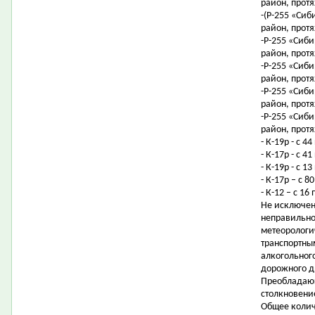
район, протя
-(Р-255 «Сиб
район, протя
-Р-255 «Сиби
район, протя
-Р-255 «Сиби
район, протя
-Р-255 «Сиби
район, протя
-Р-255 «Сиби
район, протя
- К-19р - с 4
- К-17р - с 
- К-19р - с 
- К-17р – с 
- К-12 – с 1
Не исключен
неправильно
метеорологи
транспортны
алкогольног
дорожного 
Преобладающ
столкновени
Общее колич