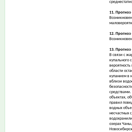
среднестати
11. Прогноз
Возникновен
маловероятн
12. Прогноз
Возникновен
13. Прогноз
В связи с ж
купального 
вероятность
области оста
купанием в 
вблизи водо
безопасност
средствами.
объектах, о
правил пове
водных объе
несчастных 
водохранилищ
озерах Чаны,
Новосибирск