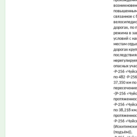
прохождение
возникновен
повышенным.
связанное с
велосипедис
дорогах, по
режима в за
условий с н
местам отды
дорогах кру
последствия
нерегулируе
опасных уча
-Р-256 «Чуйс
по 482 -Р-25
37,350 км по
пересечение
-(Р-256 «Чуйс
протяженност
-Р-256 «Чуйс
по 38,218 км,
протяженност
-Р-256 «Чуйс
(Искитимский
(подъём)),