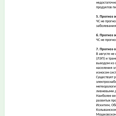
недостаточн
продуктов п
5. Прогноз 
ЧС не прогн
заболевания
6. Прогноз 
ЧС не прогно
7. Прогноз 
В августе н
(ЛЭП) и тран
выходом из 
населения э
износом сис
Существует 
электроснаб
метеорологи
ливневыми д
Наиболее ве
развитых про
Искитим, Об
Колыванском
Мошковском,