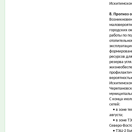
Искитимском
8. Прогноз 
Возникновен
маловероятн
городских о
работы по п
отопительно
эксплуатацио
формировани
ресурсов дл
резерва угл
жизнеобеспе
профилактич
вероятностью
Искитимском
Черепановск
муниципальн
С конца июля
сетей:
• в зоне те
августа;
• в зоне ТЭ
Северо-Восто
• ТЭЦ-2 Гол