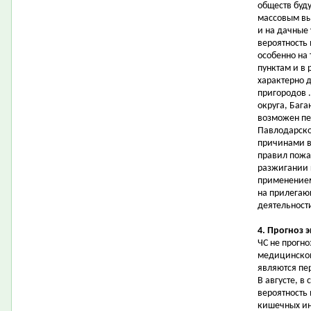
обществ буду
массовым вы
и на дачные 
вероятность
особенно на
пунктам и в
характерно 
пригородов 
округа, Бага
возможен пе
Павлодарско
причинами в
правил пожа
разжигании 
применением
на прилегаю
деятельност
4. Прогноз 
ЧС не прогн
медицинской
являются пе
В августе, в
вероятность
кишечных ин