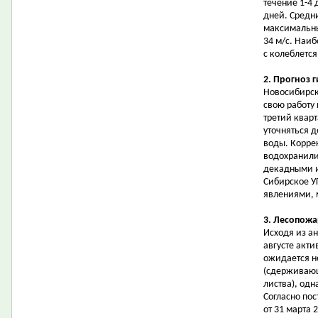
течение 1-4 
дней. Средни
максимальные
34 м/с. Наиб
с колеблется 
2. Прогноз 
Новосибирск
свою работу 
третий кварт
уточняться 
воды. Корре
водохранилищ
декадными и
Сибирское У
явлениями, 
3. Лесопож
Исходя из ан
августе акт
ожидается н
(сдерживающ
листва), од
Согласно по
от 31 марта