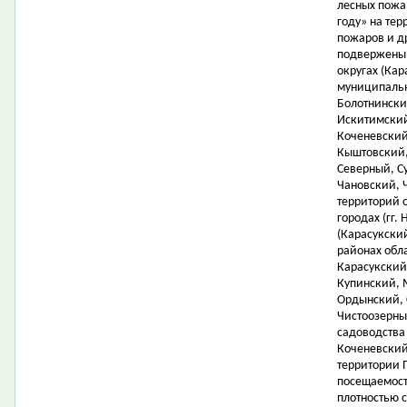
лесных пожа
году» на те
пожаров и д
подвержены 
округах (Кар
муниципальн
Болотнински
Искитимский
Коченевский
Кыштовский,
Северный, Су
Чановский, 
территорий 
городах (гг.
(Карасукски
районах обл
Карасукский
Купинский, 
Ордынский, 
Чистоозерны
садоводства
Коченевский
территории 
посещаемост
плотностью 