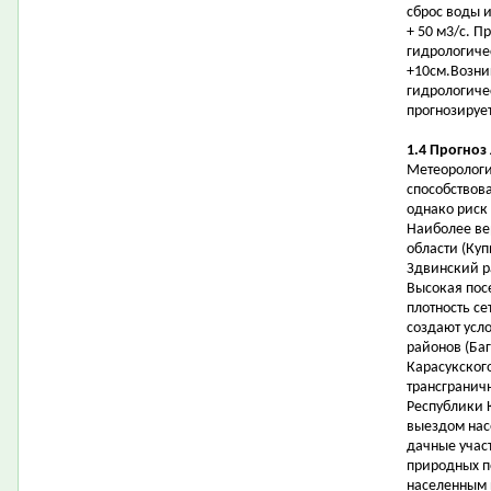
сброс воды 
+ 50 м3/с. П
гидрологичес
+10см.Возни
гидрологиче
прогнозирует
1.4 Прогноз
Метеорологи
способствов
однако риск
Наиболее ве
области (Ку
Здвинский р
Высокая пос
плотность с
создают усл
районов (Баг
Карасукског
трансгранич
Республики 
выездом нас
дачные участ
природных п
населенным 