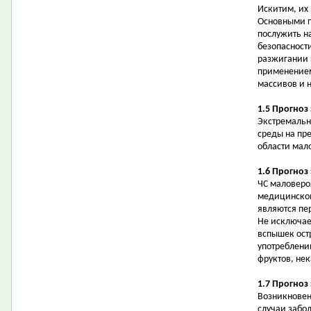
Искитим, их
Основными п
послужить н
безопасности
разжигании 
применением
массивов и н
1.5 Прогноз
Экстремальн
среды на пр
области мал
1.6 Прогноз
ЧС маловеро
медицинской
являются пе
Не исключае
вспышек ост
употреблени
фруктов, не
1.7 Прогноз
Возникновен
случаи забо