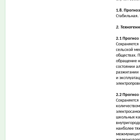
1.8. Прогно
Стабильная.
2. Техноген
2.1 Прогноз
Сохраняется
сельской ме
обществах. 
обращение на
состоянии а
разжигании 
и эксплуата
электропров
2.2 Прогноз
Сохраняется
количеством
электросамо
школьных ка
внутригородс
наиболее тя
межмуниципа
железнодоро