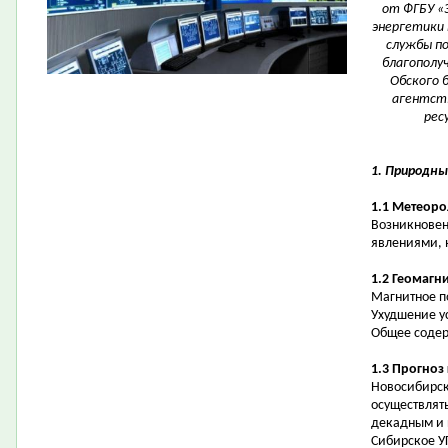
от ФГБУ «
энергетики 
службы по
благополуч
Обского 
агентств
рес
1. Природны
1.1 Метеоро
Возникновен
явлениями, 
1.2 Геомагн
Магнитное по
Ухудшение у
Общее содер
1.3 Прогноз
Новосибирск
осуществлять
декадным и 
Сибирское У