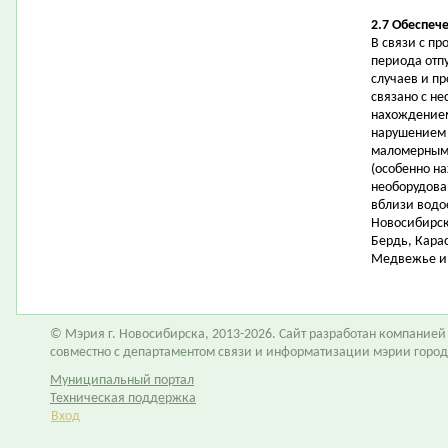
2.7 Обеспеч
В связи с п
периода отп
случаев и пр
связано с н
нахождением
нарушением 
маломерными
(особенно на
необорудова
вблизи водо
Новосибирск
Бердь, Карас
Медвежье и 
© Мэрия г. Новосибирска, 2013-2026. Сайт разработан компание
совместно с департаментом связи и информатизации мэрии горо
Муниципальный портал
Техническая поддержка
Вход