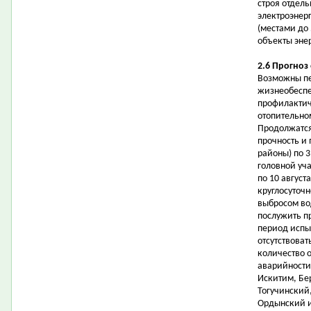
строя отдел
электроэнер
(местами до
объекты эне
2.6 Прогноз
Возможны пе
жизнеобеспе
профилактич
отопительном
Продолжатся
прочность и 
районы) по 3
головной уч
по 10 авгус
круглосуточн
выбросом во
послужить п
период испы
отсутствоват
количество 
аварийности
Искитим, Бе
Тогучинский
Ордынский и