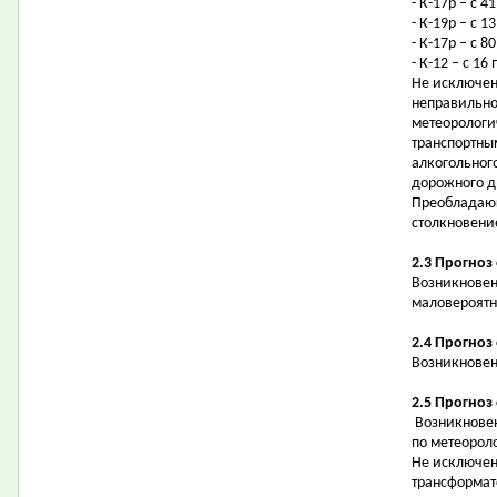
- К-17р – с 
- К-19р – с 
- К-17р – с 
- К-12 – с 1
Не исключен
неправильно
метеорологи
транспортны
алкогольног
дорожного 
Преобладающ
столкновени
2.3 Прогноз
Возникновен
маловероятн
2.4 Прогноз
Возникновен
2.5 Прогноз
Возникновен
по метеорол
Не исключен
трансформат