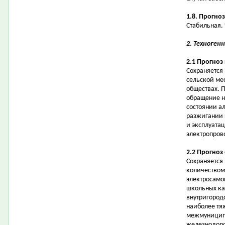
1.8. Прогно
Стабильная.
2. Техноген
2.1 Прогноз
Сохраняется
сельской ме
обществах. 
обращение на
состоянии а
разжигании 
и эксплуата
электропров
2.2 Прогноз
Сохраняется
количеством
электросамо
школьных ка
внутригородс
наиболее тя
межмуниципа
железнодоро