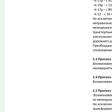
- К-17р – с 
- К-19р – с 
- К-17р – с 
- К-12 – с 1
Не исключен
неправильно
метеорологи
транспортны
алкогольног
дорожного 
Преобладающ
столкновени
2.3 Прогноз
Возникновен
маловероятн
2.4 Прогноз
Возникновен
2.5 Прогноз
Возникновен
по метеорол
Не исключен
трансформат