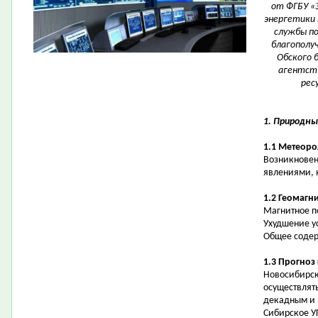
от ФГБУ «
энергетики 
службы по
благополуч
Обского 
агентств
рес
1. Природны
1.1 Метеоро
Возникновен
явлениями, 
1.2 Геомагн
Магнитное по
Ухудшение у
Общее содер
1.3 Прогноз
Новосибирск
осуществлять
декадным и 
Сибирское У