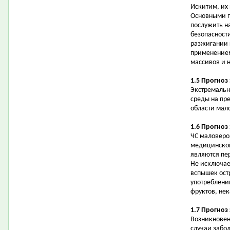
Искитим, их
Основными п
послужить н
безопасности
разжигании 
применением
массивов и н
1.5 Прогноз
Экстремальн
среды на пр
области мал
1.6 Прогноз
ЧС маловеро
медицинской
являются пе
Не исключае
вспышек ост
употреблени
фруктов, не
1.7 Прогноз
Возникновен
случаи забо