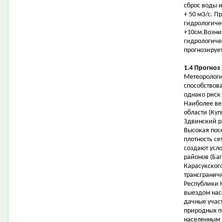
сброс воды 
+ 50 м3/с. П
гидрологичес
+10см.Возни
гидрологиче
прогнозирует
1.4 Прогноз
Метеорологи
способствов
однако риск
Наиболее ве
области (Ку
Здвинский р
Высокая пос
плотность с
создают усл
районов (Баг
Карасукског
трансгранич
Республики 
выездом нас
дачные участ
природных п
населенным 