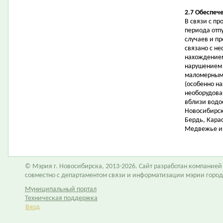
2.7 Обеспеч
В связи с п
периода отп
случаев и пр
связано с н
нахождением
нарушением 
маломерными
(особенно на
необорудова
вблизи водо
Новосибирск
Бердь, Карас
Медвежье и 
© Мэрия г. Новосибирска, 2013-2026. Сайт разработан компание
совместно с департаментом связи и информатизации мэрии горо
Муниципальный портал
Техническая поддержка
Вход