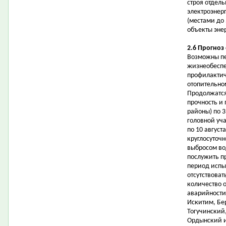
строя отдел
электроэнер
(местами до
объекты эне
2.6 Прогноз
Возможны пе
жизнеобеспе
профилактич
отопительном
Продолжатся
прочность и 
районы) по 3
головной уч
по 10 авгус
круглосуточн
выбросом во
послужить п
период испы
отсутствоват
количество 
аварийности
Искитим, Бе
Тогучинский
Ордынский и