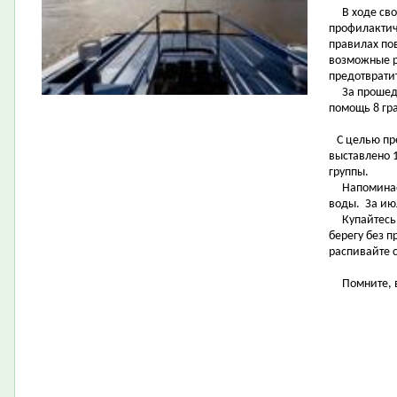
В ходе свои
профилактич
правилах по
возможные р
предотвратит
За прошедши
помощь 8 г
С целью пр
выставлено 1
группы.
Напоминаем
воды. За ию
Купайтесь т
берегу без 
распивайте 
Помните, ва