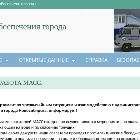
обеспечения города
еспечения города
Е
ОТКРЫТЫЕ ДАННЫЕ
СПРАВКА
БЕЗОПАС
АБОТА МАСС.
ртамент по чрезвычайным ситуациям и взаимодействию с администра
и города Новосибирска, информирует!
ми спасателей МАСС ежедневно осуществляются мероприятия по оказ
хающим на воде и по спасению тонущих.
де своих дежурств наши спасатели проводят профилактические беседы 
минают о правилах поведения на воде и обращают внимание на возможн