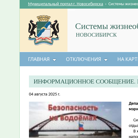
Муниципальный портал г. Новосибирска
›
Системы жизне
Системы жизнеоб
НОВОСИБИРСК
ГЛАВНАЯ
ОТКЛЮЧЕНИЯ
НА КАРТ
ИНФОРМАЦИОННОЕ СООБЩЕНИЕ. Р
04 августа 2025 г.
Депа
мэри
Сила
отды
В хо
напо