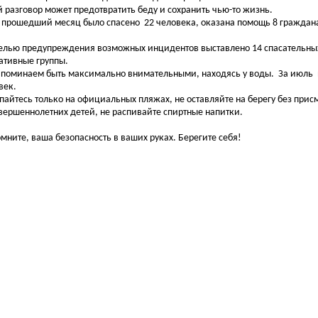
й разговор может предотвратить беду и сохранить чью-то жизнь.
рошедший месяц было спасено 22 человека, оказана помощь 8 гражд
лью предупреждения возможных инцидентов выставлено 14 спасательных 
ативные группы.
минаем быть максимально внимательными, находясь у воды. За июль н
век.
йтесь только на официальных пляжах, не оставляйте на берегу без прис
вершеннолетних детей, не распивайте спиртные напитки.
ите, ваша безопасность в ваших руках. Берегите себя!