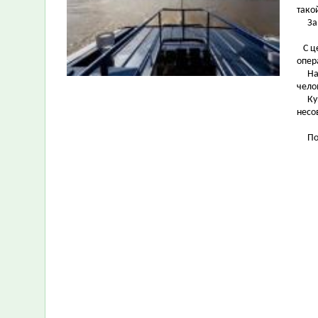
тако
За п
С це
опер
Напо
чело
Купа
несо
Помн