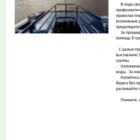
В ходе свои
профилактич
правилах по
возможные р
предотвратит
За прошедши
помощь 8 г
С целью пр
выставлено 1
группы.
Напоминаем
воды. За ию
Купайтесь т
берегу без 
распивайте 
Помните, ва