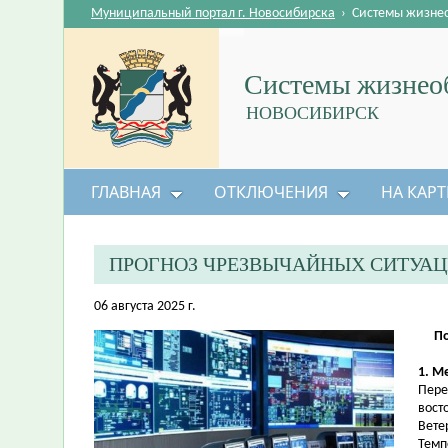
Муниципальный портал г. Новосибирска
›
Системы жизне
Системы жизнеоб
НОВОСИБИРСК
ГЛАВНАЯ
ОТКЛЮЧЕНИЯ
НА КАРТ
ПРОГНОЗ ЧРЕЗВЫЧАЙНЫХ СИТУА
06 августа 2025 г.
По
1. М
Пере
вост
Вете
Темп