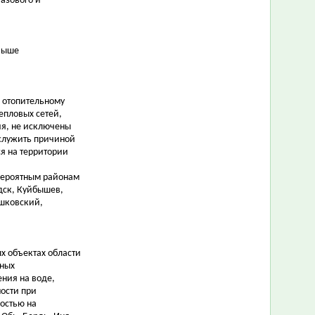
азового и
 выше
к отопительному
епловых сетей,
ия, не исключены
ослужить причиной
я на территории
 вероятным районам
дск, Куйбышев,
ошковский,
х объектах области
ьных
ния на воде,
ости при
остью на