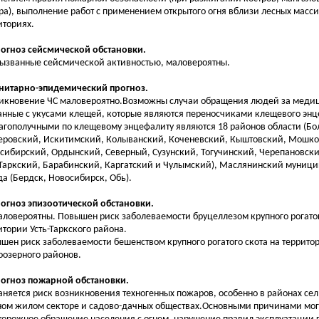
ра), выполнение работ с применением открытого огня вблизи лесных масси
иториях.
рогноз сейсмической обстановки.
вызванные сейсмической активностью, маловероятны.
анитарно-эпидемический прогноз.
икновение ЧС маловероятно.Возможны случаи обращения людей за меди
анные с укусами клещей, которые являются переносчиками клещевого эн
агополучными по клещевому энцефалиту являются 18 районов области (Бо
еровский, Искитимский, Колыванский, Коченевский, Кыштовский, Мошко
сибирский, Ордынский, Северный, Сузунский, Тогучинский, Черепановски
-Таркский, Барабинский, Каргатский и Чулымский), Маслянинский муници
да (Бердск, Новосибирск, Обь).
рогноз эпизоотической обстановки.
аловероятны. Повышен риск заболеваемости бруцеллезом крупного рогатог
итории Усть-Таркского района.
шен риск заболеваемости бешенством крупного рогатого скота на террито
оозерного районов.
рогноз пожарной обстановки.
аняется риск возникновения техногенных пожаров, особенно в районах сел
ном жилом секторе и садово-дачных обществах.Основными причинами мог