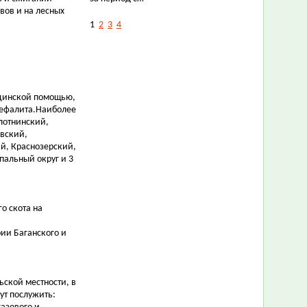
вов и на лесных
1
2
3
4
цинской помощью,
цефалита.Наиболее
лотнинский,
вский,
й, Краснозерский,
пальный округ и 3
о скота на
рии Баганского и
ьской местности, в
ут послужить: