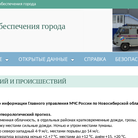
обеспечения города
еспечения города
Е
ОТКРЫТЫЕ ДАННЫЕ
СПРАВКА
БЕЗОПАС
ЦИЙ И ПРОИСШЕСТВИЙ
 информации Главного управления МЧС России по Новосибирской облас
етеорологический прогноз.
менная облачность, в отдельных районах кратковременные дожди, грозы, 
оку местами сильные дожди. Ночью и утром местами туманы.
р северо-западный 4-9 м/с, местами порывы до 14 м/с.
ература воздуха ночью +2,+7 °С, местами до +12 °С, днём +15, +20 °С.