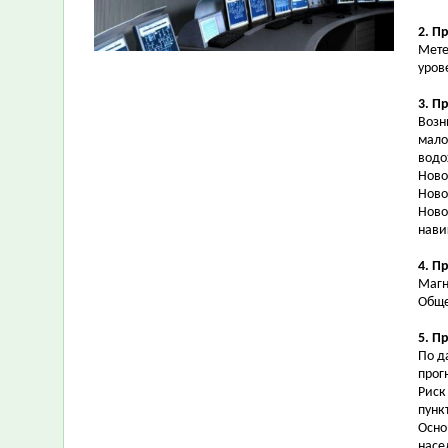
2. П
Мете
уров
3. П
Возн
мало
водо
Ново
Ново
Ново
нави
4. П
Магн
Обще
5. П
По д
прог
Риск
пунк
Осно
насе