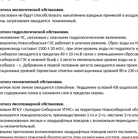
рогноз экологической обстановки.
оусловия не будут способствовать накоплению вредных примесей в возду
ень загрязнения ожидается пониженный.
рогноз гидрологической обстановки.
икновение ЧС, связанных с опасными гидрологическими явлениями,
вероятно.Новосибирская ГЭС работает в штатном режиме. Сброс воды из 
хранилища составит 1500 ± 50 м3/с, при этом уровень воды по гидропосту н
сибирске ожидается в пределах 60 ± 10 см.В связи с уменьшением сбросо
сибирской ГЭС в нижний бьеф с 3 августа минимальные уровни воды на р. О
сибирск – с. Дубровино в первой половине августа ожидаются ниже проек
гационных уровней (проектные отметки навигационных уровней 80 и 230 см
рогноз геомагнитной обстановки.
итное поле Земли ожидается спокойное. Ухудшение условий КВ-радиосвя
е содержание озона в озоновом слое в пределах нормы.
рогноз лесопожарной обстановки.
анным ФГБУ «Западно-Сибирское УГМС» на территории Новосибирской об
нозируется пожароопасность преимущественно 1-го и 2-го, местами 3-го кл
 возникновения лесных и ландшафтных пожаров с возможным переходом 
ты незначительный.
вными причинами возникновения ландшафтных пожаров могут послужить
лением правил пожарной безопасности (при разжигании костров, мангало