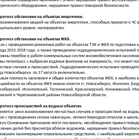
торожное обращение населения с огнем, нарушение правил эксплуатации г
трического оборудования, нарушение правил пожарной безопасности.
Прогноз обстановки на объектах энергетики.
 возникновения аварий на объектах энергетики, способных привести к ЧС
ципального уровня, маловероятен.
Прогноз обстановки на объектах ЖКХ.
язи с проведением ремонтных работ на объектах ТЭК и ЖКХ по подготовке 
оду 2025-2026 года, а также проведению гидродинамических испытаний т
ожны перебои в работе коммунальных систем жизнеобеспечения населен
вы теплотрасс с выбросом водяных фонтанов на поверхность, что может п
астных случаев и происшествий. Гидродинамические испытания проводятс
да Новосибирска по 17 августа включительно.
ывая плотность населения и общее количество объектов ЖКХ, к наиболее
варийности на объектах ЖКХ можно отнести гг. Новосибирск, Искитим, Бер
сибирский, Искитимский, Тогучинский, Краснозерский, Коченевский, М
нский и Черепановский районы Новосибирской области.
Прогноз происшествий на водных объектах.
аняется риск возникновения несчастных случаев и происшествий на водны
язи с прохождением сезона навигации, летним периодом отпусков и школ
кул.Основными причинами могут послужить: несоблюдение правил поведе
вление детей без присмотра вблизи водоемов, нарушение правил безопасн
зовании маломерными плавательными средствами, с наибольшей вероятн