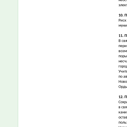
неос
элек
10. 
Риск
муни
11. 
В св
пери
возм
поры
несч
горо
Учит
по а
Ново
Орды
12. 
Сохр
в св
кани
оста
поль