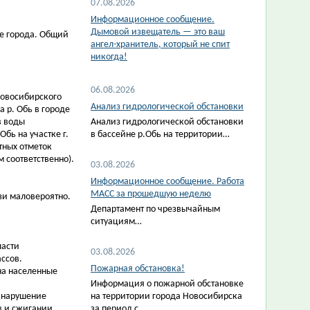
07.08.2026
Информационное сообщение.
Дымовой извещатель — это ваш
хе города. Общий
ангел-хранитель, который не спит
никогда!
06.08.2026
Новосибирского
Анализ гидрологической обстановки
а р. Обь в городе
в воды
Анализ гидрологической обстановки
бь на участке г.
в бассейне р.Обь на территории…
тных отметок
 соответственно).
03.08.2026
Информационное сообщение. Работа
МАСС за прошедшую неделю
зи маловероятно.
Департамент по чрезвычайным
ситуациям…
ласти
03.08.2026
ассов.
Пожарная обстановка!
на населенные
Информация о пожарной обстановке
 нарушение
на территории города Новосибирска
в и сжигании
за период с…