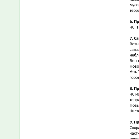
мусо
терр
6. П
ЧС, 
7. С
Возн
связ
небл
Венг
Ново
Усть
горо
8. П
ЧС м
терр
Повы
Чист
9. П
Сохр
част