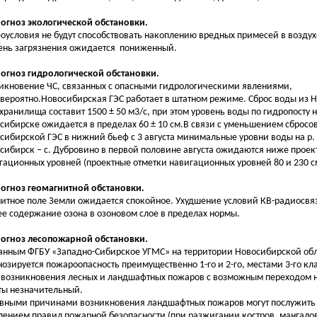
рогноз экологической обстановки.
оусловия не будут способствовать накоплению вредных примесей в возду
ень загрязнения ожидается пониженный.
рогноз гидрологической обстановки.
икновение ЧС, связанных с опасными гидрологическими явлениями,
вероятно.Новосибирская ГЭС работает в штатном режиме. Сброс воды из 
хранилища составит 1500 ± 50 м3/с, при этом уровень воды по гидропосту н
сибирске ожидается в пределах 60 ± 10 см.В связи с уменьшением сбросо
сибирской ГЭС в нижний бьеф с 3 августа минимальные уровни воды на р. О
сибирск – с. Дубровино в первой половине августа ожидаются ниже проек
гационных уровней (проектные отметки навигационных уровней 80 и 230 см
рогноз геомагнитной обстановки.
итное поле Земли ожидается спокойное. Ухудшение условий КВ-радиосвя
е содержание озона в озоновом слое в пределах нормы.
рогноз лесопожарной обстановки.
анным ФГБУ «Западно-Сибирское УГМС» на территории Новосибирской об
нозируется пожароопасность преимущественно 1-го и 2-го, местами 3-го кл
 возникновения лесных и ландшафтных пожаров с возможным переходом 
ты незначительный.
вными причинами возникновения ландшафтных пожаров могут послужить
лением правил пожарной безопасности (при разжигании костров, мангало