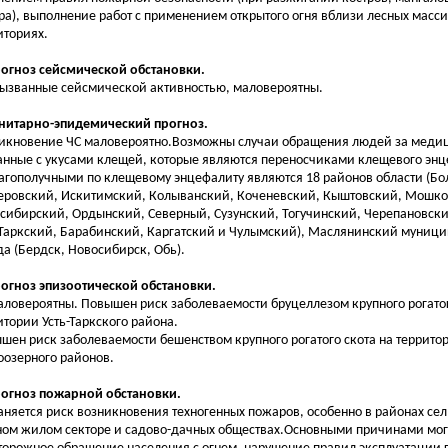
ра), выполнение работ с применением открытого огня вблизи лесных масси
иториях.
рогноз сейсмической обстановки.
вызванные сейсмической активностью, маловероятны.
анитарно-эпидемический прогноз.
икновение ЧС маловероятно.Возможны случаи обращения людей за меди
анные с укусами клещей, которые являются переносчиками клещевого эн
агополучными по клещевому энцефалиту являются 18 районов области (Бо
еровский, Искитимский, Колыванский, Коченевский, Кыштовский, Мошко
сибирский, Ордынский, Северный, Сузунский, Тогучинский, Черепановски
-Таркский, Барабинский, Каргатский и Чулымский), Маслянинский муници
да (Бердск, Новосибирск, Обь).
рогноз эпизоотической обстановки.
аловероятны. Повышен риск заболеваемости бруцеллезом крупного рогатог
итории Усть-Таркского района.
шен риск заболеваемости бешенством крупного рогатого скота на террито
оозерного районов.
рогноз пожарной обстановки.
аняется риск возникновения техногенных пожаров, особенно в районах сел
ном жилом секторе и садово-дачных обществах.Основными причинами мог