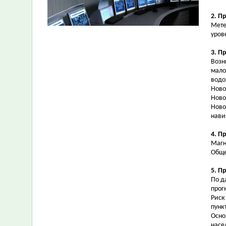
2. П
Мете
уров
3. П
Возн
мало
водо
Ново
Ново
Ново
нави
4. П
Магн
Обще
5. П
По д
прог
Риск
пунк
Осно
насе