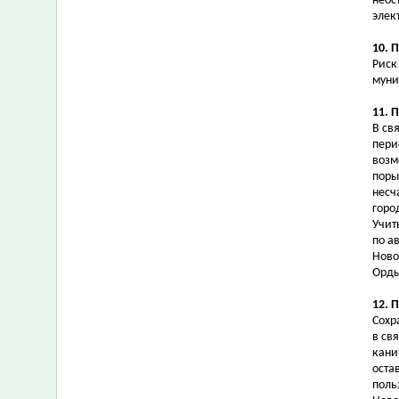
неос
элек
10. 
Риск
муни
11. 
В св
пери
возм
поры
несч
горо
Учит
по а
Ново
Орды
12. 
Сохр
в св
кани
оста
поль