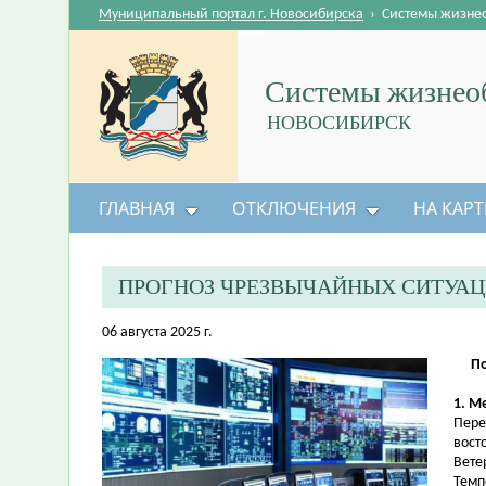
Муниципальный портал г. Новосибирска
›
Системы жизне
Системы жизнеоб
НОВОСИБИРСК
ГЛАВНАЯ
ОТКЛЮЧЕНИЯ
НА КАРТ
ПРОГНОЗ ЧРЕЗВЫЧАЙНЫХ СИТУА
06 августа 2025 г.
По
1. М
Пере
вост
Вете
Темп