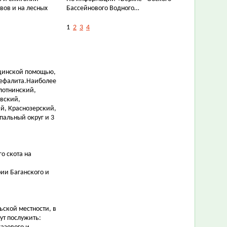
вов и на лесных
Бассейнового Водного…
1
2
3
4
цинской помощью,
цефалита.Наиболее
лотнинский,
вский,
й, Краснозерский,
пальный округ и 3
о скота на
рии Баганского и
ьской местности, в
ут послужить: