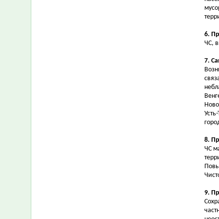
мусо
терр
6. П
ЧС, 
7. С
Возн
связ
небл
Венг
Ново
Усть
горо
8. П
ЧС м
терр
Повы
Чист
9. П
Сохр
част