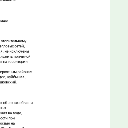
азового и
 выше
к отопительному
епловых сетей,
ия, не исключены
ослужить причиной
я на территории
 вероятным районам
дск, Куйбышев,
ошковский,
х объектах области
ьных
ния на воде,
ости при
остью на