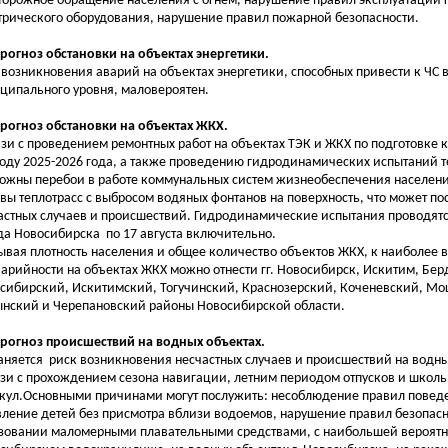
торожное обращение населения с огнем, нарушение правил эксплуатации г
трического оборудования, нарушение правил пожарной безопасности.
Прогноз обстановки на объектах энергетики.
 возникновения аварий на объектах энергетики, способных привести к ЧС
ципального уровня, маловероятен.
Прогноз обстановки на объектах ЖКХ.
язи с проведением ремонтных работ на объектах ТЭК и ЖКХ по подготовке 
оду 2025-2026 года, а также проведению гидродинамических испытаний т
ожны перебои в работе коммунальных систем жизнеобеспечения населен
вы теплотрасс с выбросом водяных фонтанов на поверхность, что может п
астных случаев и происшествий. Гидродинамические испытания проводятс
да Новосибирска по 17 августа включительно.
ывая плотность населения и общее количество объектов ЖКХ, к наиболее
варийности на объектах ЖКХ можно отнести гг. Новосибирск, Искитим, Бер
сибирский, Искитимский, Тогучинский, Краснозерский, Коченевский, М
нский и Черепановский районы Новосибирской области.
Прогноз происшествий на водных объектах.
аняется риск возникновения несчастных случаев и происшествий на водны
язи с прохождением сезона навигации, летним периодом отпусков и школ
кул.Основными причинами могут послужить: несоблюдение правил поведе
вление детей без присмотра вблизи водоемов, нарушение правил безопасн
зовании маломерными плавательными средствами, с наибольшей вероятн