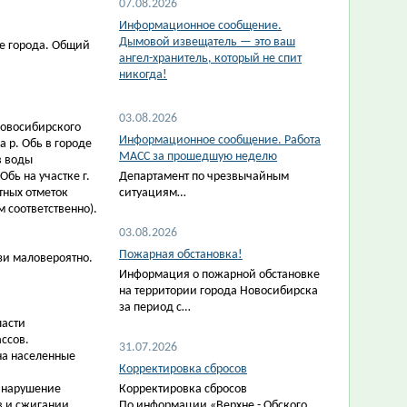
07.08.2026
Информационное сообщение.
Дымовой извещатель — это ваш
хе города. Общий
ангел-хранитель, который не спит
никогда!
03.08.2026
Новосибирского
Информационное сообщение. Работа
а р. Обь в городе
МАСС за прошедшую неделю
в воды
бь на участке г.
Департамент по чрезвычайным
тных отметок
ситуациям…
 соответственно).
03.08.2026
Пожарная обстановка!
зи маловероятно.
Информация о пожарной обстановке
на территории города Новосибирска
за период с…
ласти
ассов.
31.07.2026
на населенные
Корректировка сбросов
 нарушение
Корректировка сбросов
в и сжигании
По информации «Верхне - Обского