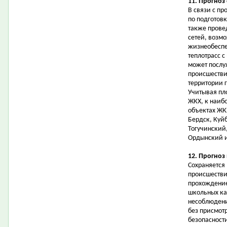
11. Прогноз
В связи с п
по подготовк
также прове
сетей, возм
жизнеобеспе
теплотрасс с
может послу
происшестви
территории 
Учитывая пл
ЖКХ, к наиб
объектах ЖК
Бердск, Куй
Тогучинский
Ордынский и
12. Прогноз
Сохраняется
происшествий
прохождение
школьных ка
несоблюдени
без присмот
безопасност