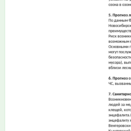
озона в озон
5. Прогноз 
По данным Ф
Новосибирск
преимуществе
Риск возник
возможным п
Основными 
могут послу
безопасност
мусора), вы
вблизи лесн
6. Прогноз 
ЧС, вызванн
7. Санитарн
Возникновен
людей за ме
клещей, кот
энцефалита.
энцефалиту 
Венгеровски