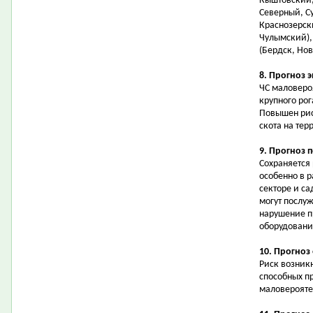
Кыштовский,
Северный, С
Краснозерск
Чулымский),
(Бердск, Нов
8. Прогноз 
ЧС маловеро
крупного рог
Повышен рис
скота на тер
9. Прогноз 
Сохраняется
особенно в 
секторе и с
могут послу
нарушение п
оборудовани
10. Прогноз
Риск возник
способных п
маловерояте