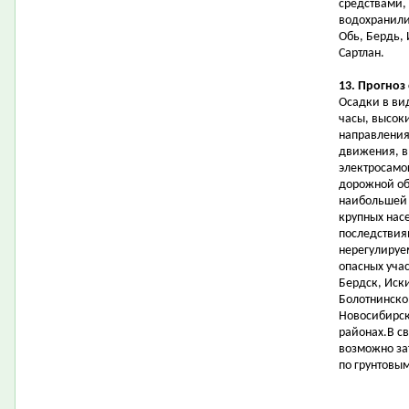
средствами,
водохранили
Обь, Бердь,
Сартлан.
13. Прогноз
Осадки в ви
часы, высок
направления
движения, в
электросамо
дорожной об
наибольшей 
крупных нас
последствия
нерегулируе
опасных учас
Бердск, Иск
Болотнинско
Новосибирск
районах.В с
возможно за
по грунтовым