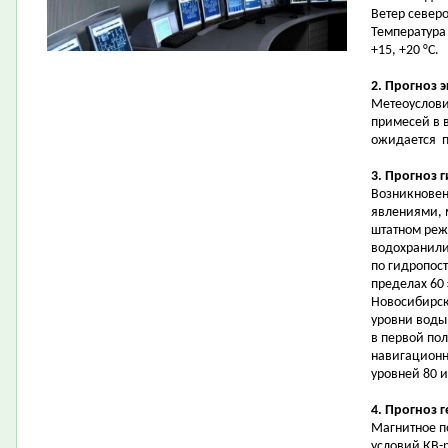
Ветер северо
Температура 
+15, +20 °С.
2. Прогноз 
Метеоуслови
примесей в 
ожидается 
3. Прогноз 
Возникновен
явлениями, 
штатном реж
водохранилищ
по гидропост
пределах 60
Новосибирск
уровни воды 
в первой по
навигационн
уровней 80 и
4. Прогноз 
Магнитное п
условий КВ-