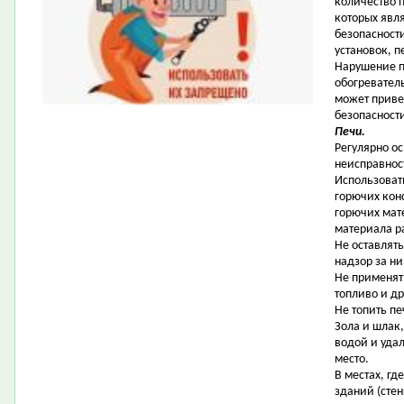
количество 
которых явл
безопасност
установок, п
Нарушение п
обогревател
может приве
безопасност
Печи.
Регулярно о
неисправнос
Использоват
горючих кон
горючих мат
материала р
Не оставлять
надзор за н
Не применят
топливо и д
Не топить п
Зола и шлак
водой и уда
место.
В местах, гд
зданий (сте