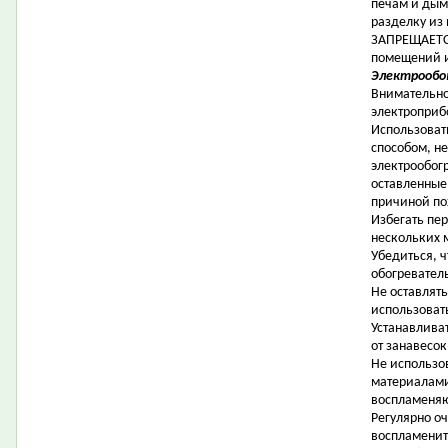
печам и дым
разделку из
ЗАПРЕЩАЕТСЯ
помещений и
Электрообо
Внимательно
электроприб
Использоват
способом, н
электрообог
оставленные
причиной по
Избегать пер
нескольких 
Убедиться, ч
обогревател
Не оставлят
использоват
Устанавлива
от занавесок
Не использо
материалами
воспламеня
Регулярно о
воспламенит