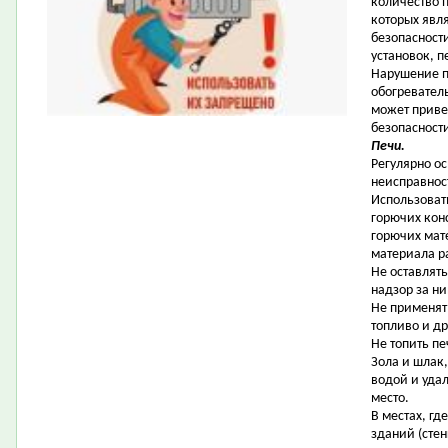
количество 
которых явл
безопасност
установок, п
Нарушение п
обогревател
может приве
безопасност
Печи.
Регулярно о
неисправнос
Использоват
горючих кон
горючих мат
материала р
Не оставлять
надзор за н
Не применят
топливо и д
Не топить п
Зола и шлак
водой и уда
место.
В местах, гд
зданий (сте