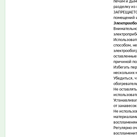
печам и дым
разделку из
ЗАПРЕЩАЕТСЯ
помещений и
Электрообо
Внимательно
электроприб
Использоват
способом, н
электрообог
оставленные
причиной по
Избегать пер
нескольких 
Убедиться, ч
обогревател
Не оставлят
использоват
Устанавлива
от занавесок
Не использо
материалами
воспламеня
Регулярно о
воспламенит