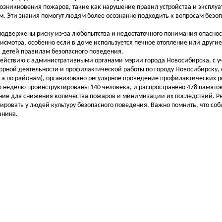
озникновения пожаров, такие как нарушение правил устройства и эксплу
м. Эти знания помогут людям более осознанно подходить к вопросам безоп
подвержены риску из-за любопытства и недостаточного понимания опаснос
исмотра, особенно если в доме используется печное отопление или други
 детей правилам безопасного поведения.
ствию с административными органами мэрии города Новосибирска, с у
орной деятельности и профилактической работы по городу Новосибирску,
га по районам), организовано регулярное проведение профилактических р
 неделю проинструктированы 140 человека, и распространено 478 памяток
е для снижения количества пожаров и минимизации их последствий. Р
ировать у людей культуру безопасного поведения. Важно помнить, что со
анина.