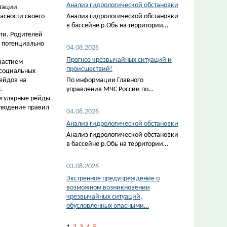
Анализ гидрологической обстановки
атации
асности своего
Анализ гидрологической обстановки
в бассейне р.Обь на территории…
ти. Родителей
е потенциально
04.08.2026
Прогноз чрезвычайных ситуаций и
частием
происшествий!
 социальных
ейдов на
По информации Главного
.
управления МЧС России по…
егулярные рейды
блюдение правил
04.08.2026
Анализ гидрологической обстановки
Анализ гидрологической обстановки
в бассейне р.Обь на территории…
03.08.2026
Экстренное предупреждение о
возможном возникновении
чрезвычайных ситуаций,
обусловленных опасными…