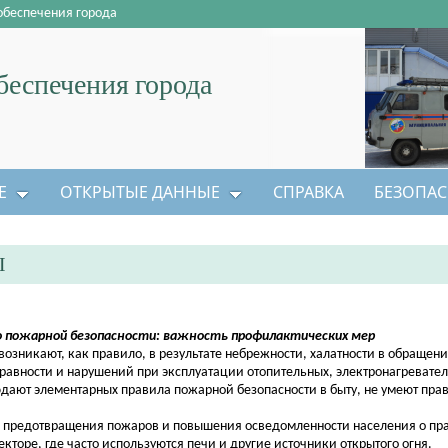
обеспечения города
еспечения города
Е
ОТКРЫТЫЕ ДАННЫЕ
СПРАВКА
БЕЗОПАС
Ы
о пожарной безопасности: важность профилактических мер
никают, как правило, в результате небрежности, халатности в обращении
справности и нарушений при эксплуатации отопительных, электронагревате
дают элементарных правила пожарной безопасности в быту, не умеют пра
 предотвращения пожаров и повышения осведомленности населения о пр
кторе, где часто используются печи и другие источники открытого огня.