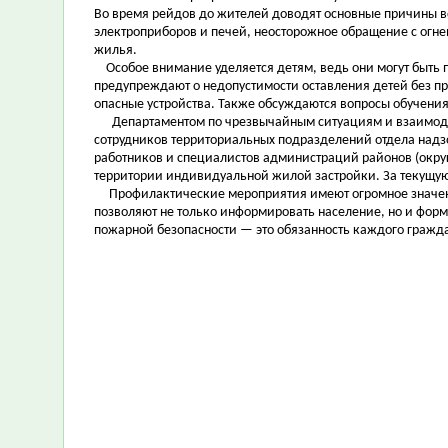
Во время рейдов до жителей доводят основные причины в
электроприборов и печей, неосторожное обращение с огне
жилья.
Особое внимание уделяется детям, ведь они могут быть 
предупреждают о недопустимости оставления детей без пр
опасные устройства. Также обсуждаются вопросы обучения
Департаментом по чрезвычайным ситуациям и взаимодей
сотрудников территориальных подразделений отдела надз
работников и специалистов администраций районов (окру
территории индивидуальной жилой застройки. За текущую
Профилактические мероприятия имеют огромное значени
позволяют не только информировать население, но и форм
пожарной безопасности — это обязанность каждого гражд