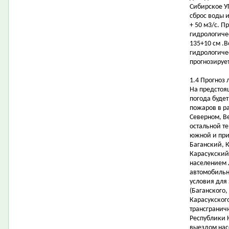
Сибирское У
сброс воды 
+ 50 м3/с. П
гидрологичес
135+10 см .
гидрологиче
прогнозирует
1.4 Прогноз
На предстоя
погода буде
пожаров в р
Северном, В
остальной т
южной и при
Баганский, 
Карасукский
населением 
автомобильн
условия для
(Баганского,
Карасукског
трансгранич
Республики 
выездом насе