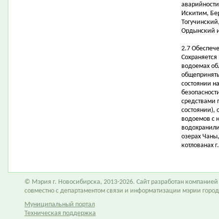
аварийности
Искитим, Бе
Тогучинский
Ордынский и
2.7 Обеспеч
Сохраняется
водоемах об
общеприняты
состоянии н
безопасност
средствами 
состоянии),
водоемов с 
водохранилищ
озерах Чаны
котлованах г
© Мэрия г. Новосибирска, 2013-2026. Сайт разработан компание
совместно с департаментом связи и информатизации мэрии горо
Муниципальный портал
Техническая поддержка