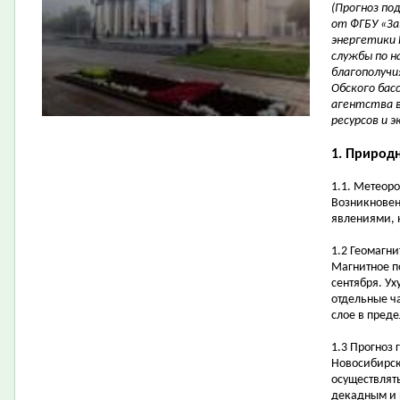
(Прогноз по
от ФГБУ «За
энергетики 
службы по н
благополучи
Обского бас
агентства в
ресурсов и 
1. Природ
1.1. Метеор
Возникновен
явлениями, 
1.2 Геомагни
Магнитное п
сентября. У
отдельные ч
слое в пред
1.3 Прогноз
Новосибирск
осуществлять
декадным и 