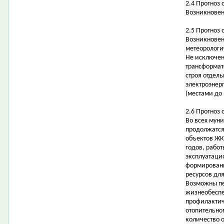
2.4 Прогноз
Возникновен
2.5 Прогноз 
Возникновен
метеорологи
Не исключен
трансформат
строя отдел
электроэнер
(местами до 
2.6 Прогноз 
Во всех мун
продолжатся
объектов ЖК
годов, рабо
эксплуатацио
формировани
ресурсов дл
Возможны пе
жизнеобеспе
профилактич
отопительно
количество 