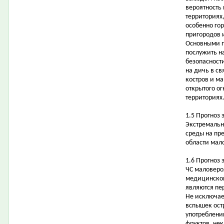
вероятность
территориях
особенно го
пригородов 
Основными п
послужить н
безопасности
на дичь в с
костров и м
открытого ог
территориях
1.5 Прогноз
Экстремальн
среды на пр
области мал
1.6 Прогноз
ЧС маловеро
медицинской
являются пе
Не исключае
вспышек ост
употреблени
фруктов, не