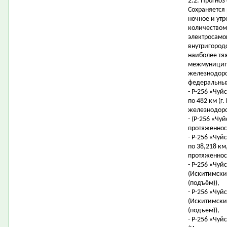
2.2. Прогноз
Сохраняется
ночное и ут
количеством
электросамо
внутригородс
наиболее тя
межмуниципа
железнодоро
федеральных
- Р-256 «Чуйс
по 482 км (г
железнодоро
- (Р-256 «Чуй
протяженност
- Р-256 «Чуйс
по 38,218 км,
протяженност
- Р-256 «Чуй
(Искитимский
(подъём)),
- Р-256 «Чуй
(Искитимский
(подъём)),
- Р-256 «Чуй