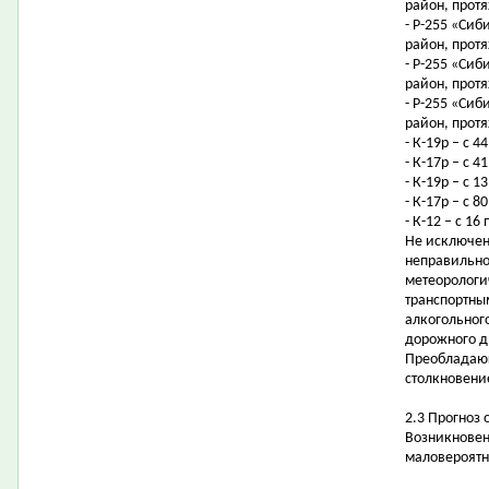
район, протя
- Р-255 «Сиб
район, протя
- Р-255 «Сиб
район, протя
- Р-255 «Сиб
район, протя
- К-19р – с 4
- К-17р – с 
- К-19р – с 
- К-17р – с 
- К-12 – с 1
Не исключен
неправильно
метеорологи
транспортны
алкогольног
дорожного 
Преобладающ
столкновени
2.3 Прогноз
Возникновен
маловероятн