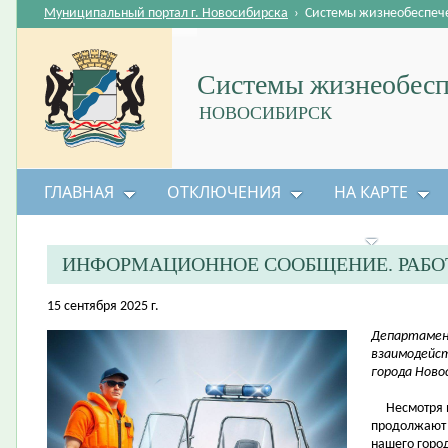
Муниципальный портал г. Новосибирска
›
Системы жизнеобеспеч
Системы жизнеобесп
НОВОСИБИРСК
ГЛАВНАЯ
ОТКЛЮЧЕНИЯ
НА КАРТЕ
БЕЗОПАСНОСТЬ ЖИЗНЕДЕЯТЕЛЬНОСТИ
ИНФОРМАЦИОННОЕ СООБЩЕНИЕ. РАБО
15 сентября 2025 г.
Департамен
взаимодейс
города Ново
Несмотря на
продолжают 
нашего горо