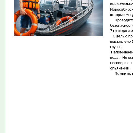
внимательно
Новосибирск
которые могу
Проводится
безопасности
7 гражданам
С целью пр
выставлено 1
группы.
Напоминаем 
воды. Не ост
несовершенн
опьянении.
Помните, ва