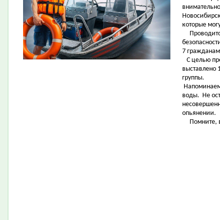
внимательно
Новосибирск
которые могу
Проводится
безопасности
7 гражданам
С целью пр
выставлено 1
группы.
Напоминаем 
воды. Не ост
несовершенн
опьянении.
Помните, ва