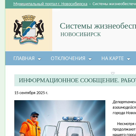
Муниципальный портал г. Новосибирска
›
Системы жизнеобеспеч
Системы жизнеобесп
НОВОСИБИРСК
ГЛАВНАЯ
ОТКЛЮЧЕНИЯ
НА КАРТЕ
БЕЗОПАСНОСТЬ ЖИЗНЕДЕЯТЕЛЬНОСТИ
ИНФОРМАЦИОННОЕ СООБЩЕНИЕ. РАБО
15 сентября 2025 г.
Департамен
взаимодейс
города Ново
Несмотря на
продолжают 
нашего горо