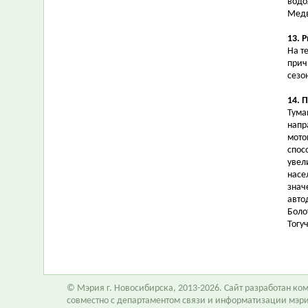
водо
Медв
13. 
На т
прич
сезо
14. 
Тума
напр
мото
спос
увел
насе
знач
авто
Боло
Тогу
© Мэрия г. Новосибирска, 2013-2026. Сайт разработан к
совместно с департаментом связи и информатизации мэр