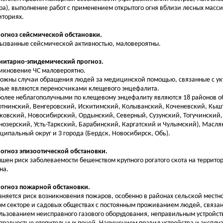
ра), выполнение работ с применением открытого огня вблизи лесных масси
иториях.
рогноз сейсмической обстановки.
вызванные сейсмической активностью, маловероятны.
анитарно-эпидемический прогноз.
икновение ЧС маловероятно.
ожны случаи обращения людей за медицинской помощью, связанные с ук
рые являются переносчиками клещевого энцефалита.
олее неблагополучными по клещевому энцефалиту являются 18 районов о
отнинский, Венгеровский, Искитимский, Колыванский, Коченевский, Кыш
овский, Новосибирский, Ордынский, Северный, Сузунский, Тогучинский,
нозерский, Усть-Таркский, Барабинский, Каргатский и Чулымский), Масл
ципальный округ и 3 города (Бердск, Новосибирск, Обь).
рогноз эпизоотической обстановки.
шен риск заболеваемости бешенством крупного рогатого скота на террито
на.
рогноз пожарной обстановки.
аняется риск возникновения пожаров, особенно в районах сельской местно
м секторе и садовых обществах с постоянным проживанием людей, связан
льзованием неисправного газового оборудования, неправильным устройст