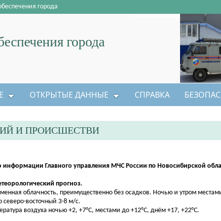
обеспечения города
еспечения города
Е
ОТКРЫТЫЕ ДАННЫЕ
СПРАВКА
БЕЗОПАС
ЦИЙ И ПРОИСШЕСТВИ
 информации Главного управления МЧС России по Новосибирской облас
етеорологический прогноз.
менная облачность, преимущественно без осадков. Ночью и утром местам
р северо-восточный 3-8 м/с.
ература воздуха ночью +2, +7°С, местами до +12°С, днём +17, +22°С.