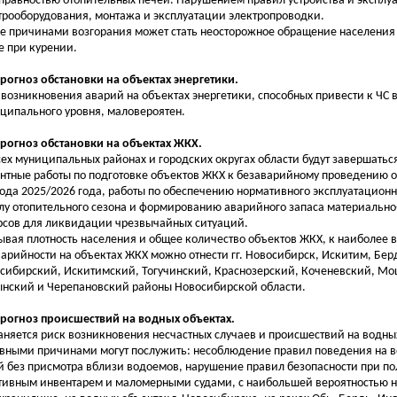
правностью отопительных печей. Нарушением правил устройства и эксплу
трооборудования, монтажа и эксплуатации электропроводки.
е причинами возгорания может стать неосторожное обращение населения с
е при курении.
Прогноз обстановки на объектах энергетики.
 возникновения аварий на объектах энергетики, способных привести к ЧС
ципального уровня, маловероятен.
Прогноз обстановки на объектах ЖКХ.
сех муниципальных районах и городских округах области будут завершатьс
нтные работы по подготовке объектов ЖКХ к безаварийному проведению о
ода 2025/2026 года, работы по обеспечению нормативного эксплуатационно
лу отопительного сезона и формированию аварийного запаса материально
рсов для ликвидации чрезвычайных ситуаций.
ывая плотность населения и общее количество объектов ЖКХ, к наиболее
варийности на объектах ЖКХ можно отнести гг. Новосибирск, Искитим, Бер
сибирский, Искитимский, Тогучинский, Краснозерский, Коченевский, М
нский и Черепановский районы Новосибирской области.
Прогноз происшествий на водных объектах.
аняется риск возникновения несчастных случаев и происшествий на водных
вными причинами могут послужить: несоблюдение правил поведения на в
й без присмотра вблизи водоемов, нарушение правил безопасности при п
тивным инвентарем и маломерными судами, с наибольшей вероятностью 