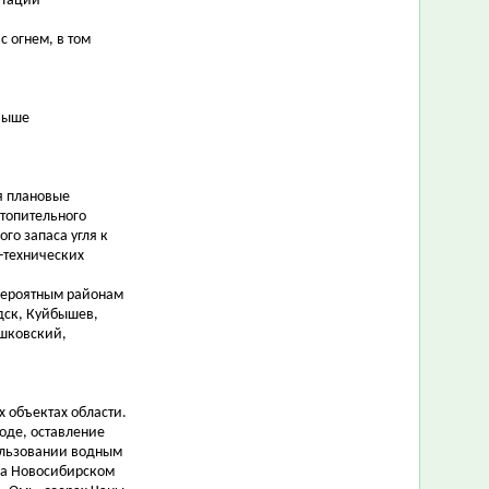
атации
 огнем, в том
 выше
я плановые
топительного
го запаса угля к
-технических
 вероятным районам
дск, Куйбышев,
ошковский,
 объектах области.
оде, оставление
ользовании водным
на Новосибирском