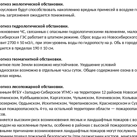
рогноз экологической обстановки.
оусловия будут способствовать накоплению вредных примесей в воздухе 
ень загрязнения ожидается пониженный.
рогноз гидрологической обстановки.
икновение ЧС, связанных с опасными гидрологическими явлениями, мало
сибирская ГЭС работает в штатном режиме. Сброс воды из Новосибирско
авит 2700 ± 50 м3/с, при этом уровень воды по гидропосту на р. Обь в горо
ается в пределах 190 ± 10 см.
рогноз геомагнитной обстановки.
итное поле Земли возможно неустойчивое. Ухудшение условий
адиосвязи возможно в отдельные часы суток. Общее содержание озона в о
елах нормы.
рогноз лесопожарной обстановки.
анным ФГБУ «Западно-Сибирское УГМС» на территории 12 районов Новоси
отнинском, Куйбышевском, Каргатском, Чулымском, Коченевском, Колыва
оозерном, Ордынском, Искитимском, Черепановском, Краснозерском и Суз
кая пожароопасность 4-го, на остальной территории области — пожароопасн
сов.
аняется высоким риск возникновения лесных и ландшафтных пожаров с 
ходом на населенные пункты, особенно в районах с высокой пожароопаснос
вными причинами возникновения ландшафтных пожаров могут послужить
лением правил пожарной безопасности (при разжигании костров, мангало