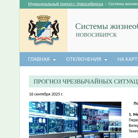
Муниципальный портал г. Новосибирска
›
Системы жизне
Системы жизнеоб
НОВОСИБИРСК
ГЛАВНАЯ
ОТКЛЮЧЕНИЯ
НА КАРТ
ПРОГНОЗ ЧРЕЗВЫЧАЙНЫХ СИТУА
16 сентября 2025 г.
По
1. М
Пере
Вете
Темп