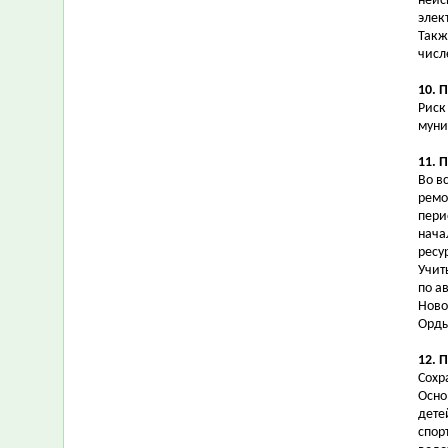
неис
элек
Такж
числ
10. 
Риск
муни
11. 
Во в
ремо
пери
нача
ресу
Учит
по а
Ново
Орды
12. 
Сохр
Осно
дете
спор