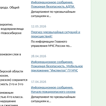
Информационное сообщение.
Пожарная безопасность.АДПИ.
города. Общий
Департамент по чрезвычайным
ситуациям и…
вероятно.
12.05.2026
го водохранилища
Прогноз чрезвычайных ситуаций и
де Новосибирске
происшествий!
По информации Главного
управления МЧС России по…
зоновом слое в
28.04.2026
Информационное сообщение.
Пожарная безопасность. Мобильное
приложение "Инспектор" ГУ МЧС
бирской области
нском,
унском) сохранится
17.04.2026
ость 2-го и 3-го
Информационное сообщение.
Начало пожароопасного сезона
возможным
тью 4-го класса.
Департамент по чрезвычайным
 нарушение
ситуациям и…
в и сжигании