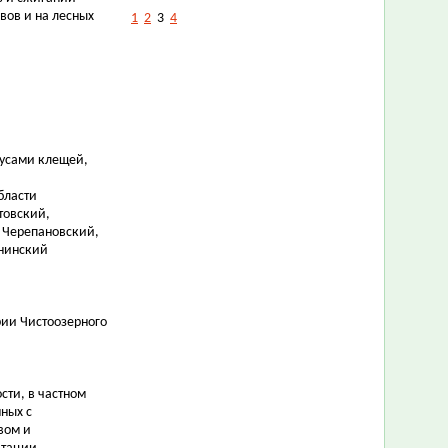
вов и на лесных
1
2
3
4
усами клещей,
бласти
товский,
 Черепановский,
янинский
рии Чистоозерного
сти, в частном
ных с
вом и