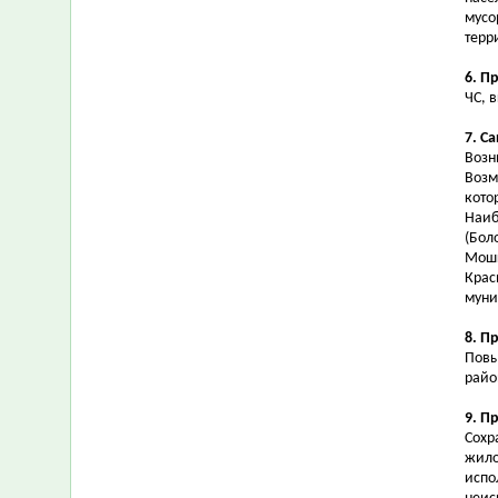
мусо
терр
6. П
ЧС, 
7. С
Возн
Возм
кото
Наиб
(Бол
Мошк
Крас
муни
8. П
Повы
райо
9. П
Сохр
жило
испо