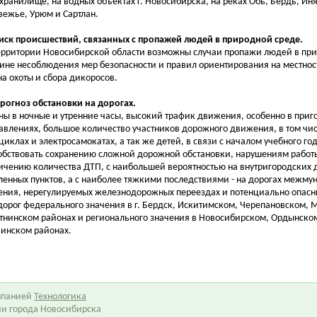
хранилище, на водных объектах г. Новосибирска, на реках Обь, Бердь, Иня
ежье, Урюм и Сартлан.
Риск происшествий, связанных с пропажей людей в природной среде.
ерритории Новосибирской области возможны случаи пропажи людей в при
ине несоблюдения мер безопасности и правил ориентирования на местност
на охоты и сбора дикоросов.
Прогноз обстановки на дорогах.
ны в ночные и утренние часы, высокий трафик движения, особенно в при
авлениях, большое количество участников дорожного движения, в том чис
циклах и электросамокатах, а так же детей, в связи с началом учебного год
обствовать сохранению сложной дорожной обстановки, нарушениям работы
ичению количества ДТП, с наибольшей вероятностью на внутригородских 
ленных пунктов, а с наиболее тяжкими последствиями - на дорогах межм
ения, нерегулируемых железнодорожных переездах и потенциально опасн
дорог федерального значения в г. Бердск, Искитимском, Черепановском,
тнинском районах и регионального значения в Новосибирском, Ордынско
чинском районах.
омпанией
Технологика
ии города Новосибирска