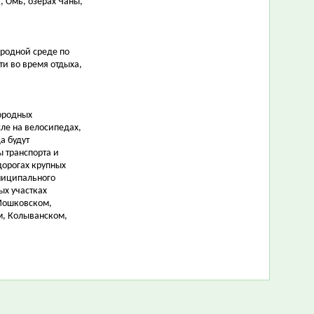
, Омь, озерах Чаны,
родной среде по
и во время отдыха,
городных
ле на велосипедах,
а будут
 транспорта и
дорогах крупных
униципального
ых участках
 Мошковском,
м, Колыванском,