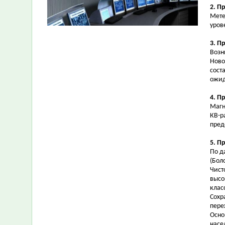
2. П
Мете
уров
3. П
Возн
Ново
сост
ожид
4. П
Магн
КВ-р
пред
5. П
По д
(Бол
Чист
высо
клас
Сохр
пере
Осно
насе