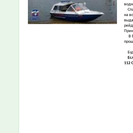
водн
Спас
на в
выда
рейд
Прин
В 8 
прош
Будь
Есл
112 