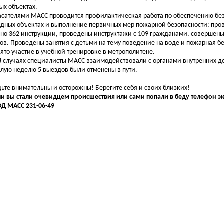
ых объектах.
ателями МАСС проводится профилактическая работа по обеспечению бе
одных объектах и выполнение первичных мер пожарной безопасности: пров
но 362 инструкции, проведены инструктажи с 109 гражданами, совершены
ов. Проведены занятия с детьми на тему поведение на воде и пожарная бе
ято участие в учебной тренировке в метрополитене.
случаях специалисты МАСС взаимодействовали с органами внутренних де
лую неделю 5 выездов были отменены в пути.
те внимательны и осторожны! Берегите себя и своих близких!
и вы стали очевидцем происшествия или сами попали в беду телефон э
ОД МАСС 231-06-49