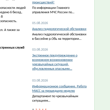
происшествий!
зопасности людей
По информации Главного
едено 6 бесед,
управления МЧС России по…
 8
зопасность.
05.08.2026
Анализ гидрологической обстановки
л. А также за
Анализ гидрологической обстановки
в бассейне р.Обь на территории…
кстренных служб
03.08.2026
Экстренное предупреждение о
возможном возникновении
чрезвычайных ситуаций,
обусловленных опасными…
03.08.2026
Информационное сообщение. Работа
МАСС за прошедшую неделю
Департамент по чрезвычайным
ситуациям…