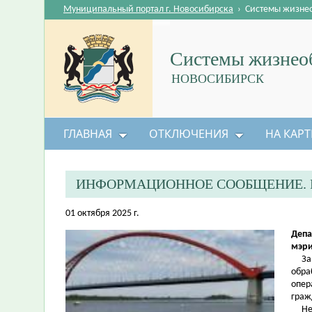
Муниципальный портал г. Новосибирска
›
Системы жизне
Системы жизнеоб
НОВОСИБИРСК
ГЛАВНАЯ
ОТКЛЮЧЕНИЯ
НА КАРТ
ИНФОРМАЦИОННОЕ СООБЩЕНИЕ. 
01 октября 2025 г.
Депа
мэри
За п
обра
опер
граж
Несм