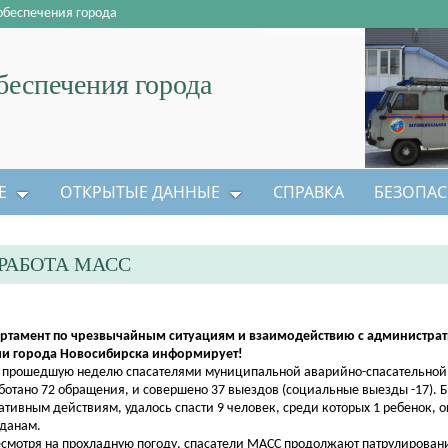
обеспечения города
еспечения города
Е
ОТКРЫТЫЕ ДАННЫЕ
СПРАВКА
БЕЗОПАС
РАБОТА МАСС
ртамент по чрезвычайным ситуациям и взаимодействию с администра
и города Новосибирска информирует!
рошедшую неделю спасателями муниципальной аварийно-спасательной
ботано 72 обращения, и совершено 37 выездов (социальные выезды -17). 
ативным действиям, удалось спасти 9 человек, среди которых 1 ребенок, 
данам.
отря на прохладную погоду, спасатели МАСС продолжают патрулировани