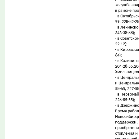
«служба ава
в районе пр
- в Октябрьс
99, 228-82-28
- в Ленинско
343-38-88);
- в Советско
22-12);
- в Кировском
64);
- в Калининс
204-28-55,20
Хмельницкого
- в Централ
и Центрально
58-65, 227-58
- в Первомай
228-85-55);
- в Дзержинс
Время работы
Новосибирцы
поддержки, 
приобретени
отопления и