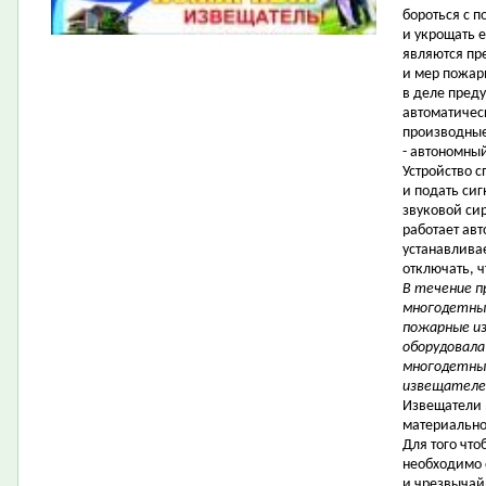
бороться с 
и укрощать 
являются пр
и мер пожар
в деле пред
автоматическ
производные
- автономны
Устройство с
и подать си
звуковой си
работает авт
устанавливае
отключать, ч
В течение п
многодетны
пожарные из
оборудовала
многодетных
извещателей
Извещатели 
материально
Для того чт
необходимо 
и чрезвычай