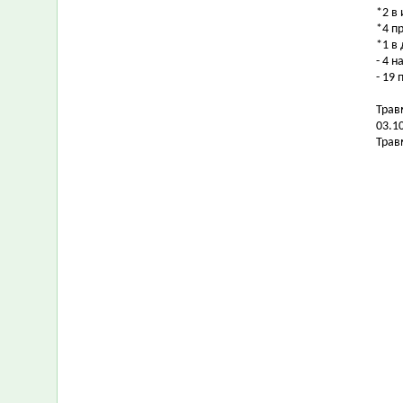
*2 в
*4 п
*1 в
- 4 
- 19
Трав
03.1
Трав